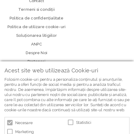
Contact
Termeni si condiţii
Politica de confidenţialitate
Politica de utilizare cookie-uri
Soluționarea litigiilor
ANPC
Despre Noi
Parteneri
Acest site web utilizează Cookie-uri
Folosim cookie-uri pentru a personaliza conținutul și anunțurile,
pentru a oferi funcții de social media și pentru a analiza traficul
nostru. De asemenea, împărtășim informații despre utilizarea site-
ului nostru cu partenerii noștri de socializare, publicitate și analiză,
care îl pot combina cu alte informații pe care le-ați furnizat-o sau pe
care le-au colectat din utilizarea serviciilor lor. Sunteți de acord cu
newsletter Bebe Brands
cookie-urile noastre dacă continuați să utilizați site-ul nostru web.
Statistici
Necesare
Marketing