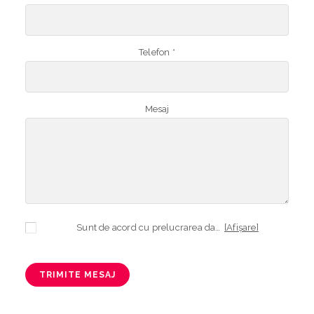
Telefon *
Mesaj
Sunt de acord cu prelucrarea datelor mele cu caracter personal în vederea plasării comenzii și creării opționale a contului, dacă s-a selectat opțiunea. Temeiul prelucrării îl reprezintă obligația contractuală, în scopul livrării produselor comandate, durata prelucrării fiind perioada termenului de prescripție de 3 ani de la plasarea comenzii. În măsura în care nu sunteți de acord cu prelucrarea datelor dvs, vă informăm că nu vom putea livra produsele comandate. Drepturile dvs. în calitate de persoană vizată sunt garantate prin
[Afișare]
TRIMITE MESAJ