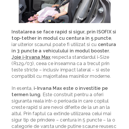
Instalarea se face rapid si sigur, prin ISOFIX si
top-tether in modul cu centura in 5 puncte
,
iar ulterior scaunul poate fi utilizat si cu
centura
in 3 puncte a vehiculului in modul booster
.
Joie i-Irvana Max
respecta standardul i-Size
(R129/03), ceea ce inseamna ca a trecut prin
teste stricte – inclusiv impact lateral – si este
compatibil cu majoritatea masinilor moderne.
In esenta,
i-Irvana Max este o investitie pe
termen lung
. Este construit pentru a oferi
siguranta reala intr-o perioada in care copilul
creste rapid si are nevoi diferite de la un an la
altul. Prin faptul ca extinde utilizarea celui mai
sigur tip de prindere – centura in 5 puncte – la o
categorie de varsta unde putine scaune reusesc