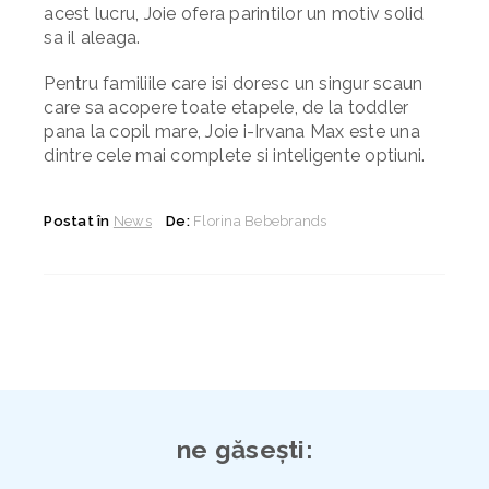
acest lucru, Joie ofera parintilor un motiv solid
sa il aleaga.
Pentru familiile care isi doresc un singur scaun
care sa acopere toate etapele, de la toddler
pana la copil mare, Joie i-Irvana Max este una
dintre cele mai complete si inteligente optiuni.
Postat în
News
De:
Florina Bebebrands
ne găsești: