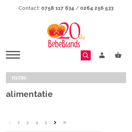
Contact:
0758 117 634
/
0264 256 533
FILTRU
alimentatie
»
1
2
3
4
5