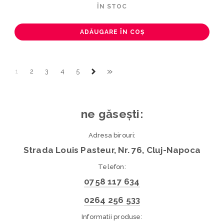
ÎN STOC
ADĂUGARE ÎN COȘ
»
1
2
3
4
5
ne găsești:
Adresa birouri:
Strada Louis Pasteur, Nr. 76, Cluj-Napoca
Telefon:
0758 117 634
0264 256 533
Informatii produse: