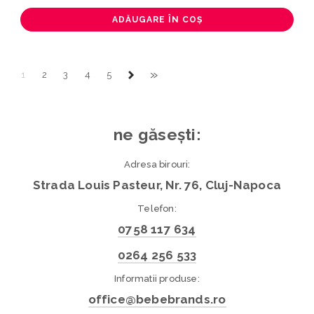
ADĂUGARE ÎN COȘ
»
1
2
3
4
5
ne găsești:
Adresa birouri:
Strada Louis Pasteur, Nr. 76, Cluj-Napoca
Telefon:
0758 117 634
0264 256 533
Informatii produse:
office@bebebrands.ro