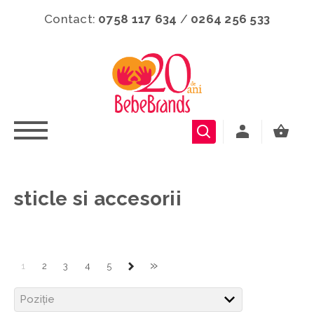
Contact:
0758 117 634
/
0264 256 533
sticle si accesorii
»
1
2
3
4
5