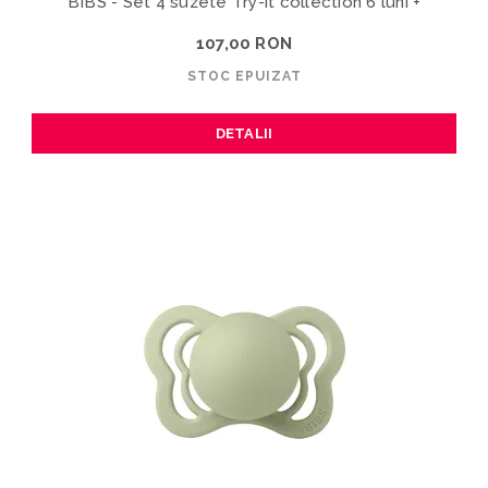
BIBS - Set 4 suzete Try-it collection 6 luni +
107,00 RON
STOC EPUIZAT
DETALII