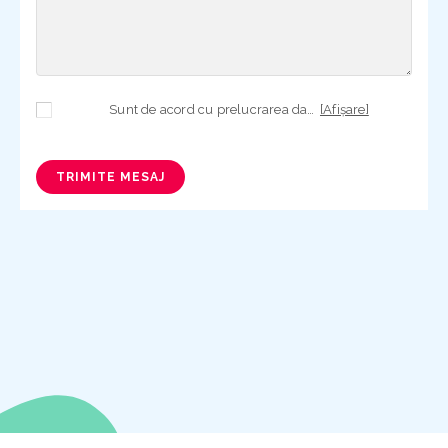
Sunt de acord cu prelucrarea datelor mele cu caracter personal în vederea plasării comenzii și creării opționale a contului, dacă s-a selectat opțiunea. Temeiul prelucrării îl reprezintă obligația contractuală, în scopul livrării produselor comandate, durata prelucrării fiind perioada termenului de prescripție de 3 ani de la plasarea comenzii. În măsura în care nu sunteți de acord cu prelucrarea datelor dvs, vă informăm că nu vom putea livra produsele comandate. Drepturile dvs. în calitate de persoană vizată sunt garantate prin
[Afișare]
TRIMITE MESAJ