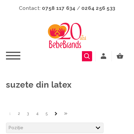
Contact:
0758 117 634
/
0264 256 533
suzete din latex
»
1
2
3
4
5