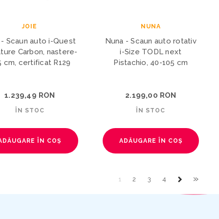
JOIE
NUNA
 - Scaun auto i-Quest
Nuna - Scaun auto rotativ
ature Carbon, nastere-
i-Size TODL next
 cm, certificat R129
Pistachio, 40-105 cm
1.239,49 RON
2.199,00 RON
ÎN STOC
ÎN STOC
ADĂUGARE ÎN COȘ
ADĂUGARE ÎN COȘ
»
1
2
3
4