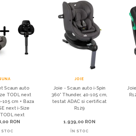
NUNA
JOIE
et Scaun auto
Joie - Scaun auto i-Spin
Joi
Size TODL next
360° Thunder, 40-105 cm,
R1
0-105 cm + Baza
testat ADAC si certificat
SE next i-Size
R129
 TODL next
8,00 RON
1.939,00 RON
N STOC
ÎN STOC