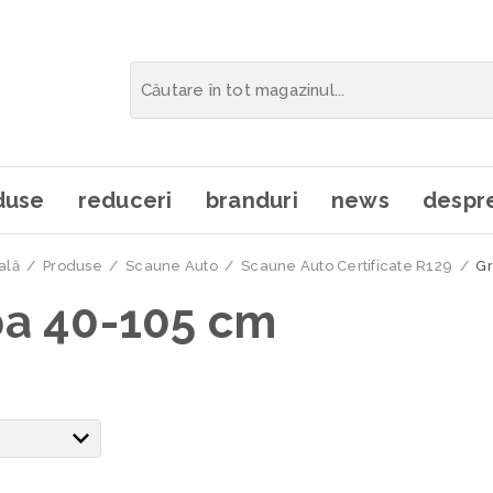
duse
reduceri
branduri
news
despre
ală
/
Produse
/
Scaune Auto
/
Scaune Auto Certificate R129
/
Gr
a 40-105 cm