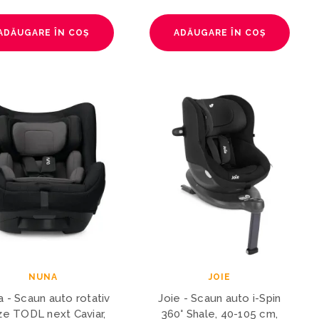
ADĂUGARE ÎN COȘ
ADĂUGARE ÎN COȘ
NUNA
JOIE
 - Scaun auto rotativ
Joie - Scaun auto i-Spin
ize TODL next Caviar,
360° Shale, 40-105 cm,