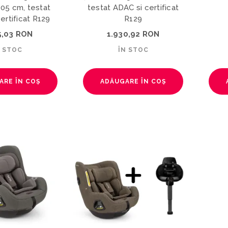
105 cm, testat
testat ADAC si certificat
ertificat R129
R129
5,03 RON
1.930,92 RON
N STOC
ÎN STOC
ARE ÎN COȘ
ADĂUGARE ÎN COȘ