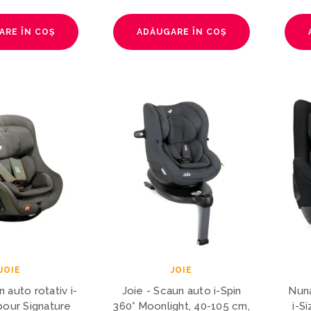
ARE ÎN COȘ
ADĂUGARE ÎN COȘ
JOIE
JOIE
n auto rotativ i-
Joie - Scaun auto i-Spin
Nuna
bour Signature
360° Moonlight, 40-105 cm,
i-S