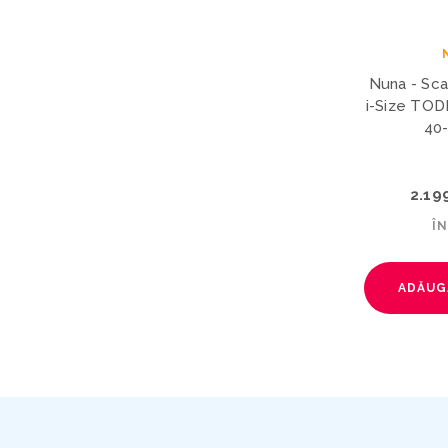
Nuna - Sca
i-Size TOD
40
2.19
Î
ADĂUG