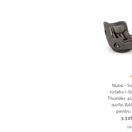
Nuna - S
rotativ i-
Thunder, 4
isofix BA
pentru
3.32
Î