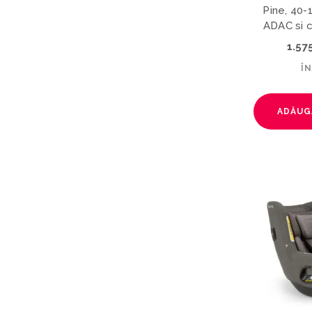
Pine, 40-
ADAC si c
1.57
Î
ADĂUG