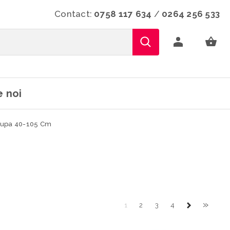
Contact:
0758 117 634
/
0264 256 533
 noi
upa 40-105 Cm
»
1
2
3
4