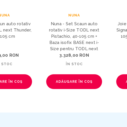
NUNA
NUNA
un auto rotativ
Nuna - Set Scaun auto
Joie
L next Thunder,
rotativ i-Size TODL next
Sign
-105 cm
Pistachio, 40-105 cm +
105
Baza isofix BASE next i-
Size pentru TODL next
9,00 RON
3.328,00 RON
N STOC
ÎN STOC
ARE ÎN COȘ
ADĂUGARE ÎN COȘ