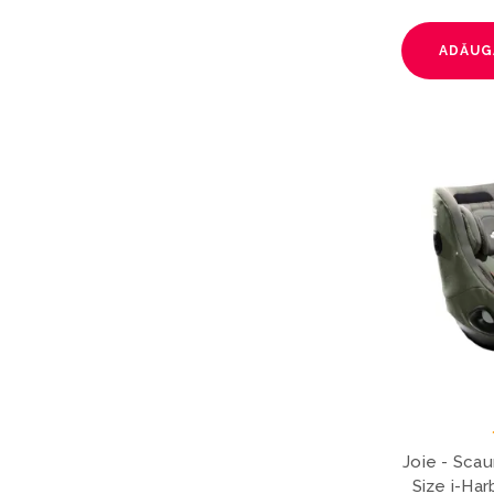
ADĂUG
Joie - Scau
Size i-Har