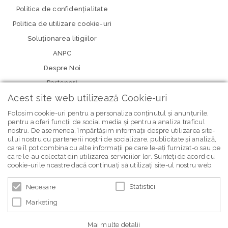
Politica de confidenţialitate
Politica de utilizare cookie-uri
Soluționarea litigiilor
ANPC
Despre Noi
Parteneri
Acest site web utilizează Cookie-uri
Folosim cookie-uri pentru a personaliza conținutul și anunțurile,
pentru a oferi funcții de social media și pentru a analiza traficul
nostru. De asemenea, împărtășim informații despre utilizarea site-
ului nostru cu partenerii noștri de socializare, publicitate și analiză,
care îl pot combina cu alte informații pe care le-ați furnizat-o sau pe
care le-au colectat din utilizarea serviciilor lor. Sunteți de acord cu
newsletter Bebe Brands
cookie-urile noastre dacă continuați să utilizați site-ul nostru web.
Statistici
Necesare
Marketing
Mai multe detalii