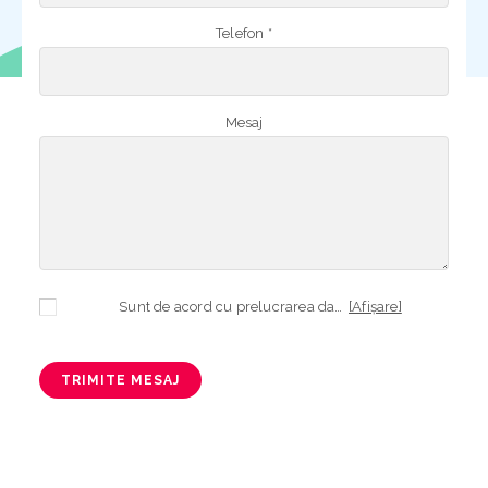
Telefon *
Mesaj
Sunt de acord cu prelucrarea datelor mele cu caracter personal în vederea plasării comenzii și creării opționale a contului, dacă s-a selectat opțiunea. Temeiul prelucrării îl reprezintă obligația contractuală, în scopul livrării produselor comandate, durata prelucrării fiind perioada termenului de prescripție de 3 ani de la plasarea comenzii. În măsura în care nu sunteți de acord cu prelucrarea datelor dvs, vă informăm că nu vom putea livra produsele comandate. Drepturile dvs. în calitate de persoană vizată sunt garantate prin
[Afișare]
TRIMITE MESAJ