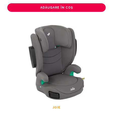
ADĂUGARE ÎN COȘ
JOIE