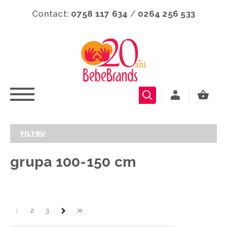
Contact:
0758 117 634
/
0264 256 533
FILTRU
grupa 100-150 cm
»
1
2
3