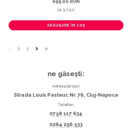
699,00 RON
ÎN STOC
ADĂUGARE ÎN COȘ
»
1
2
3
ne găsești:
Adresa birouri:
Strada Louis Pasteur, Nr. 76, Cluj-Napoca
Telefon:
0758 117 634
0264 256 533