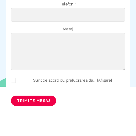
Telefon *
Mesaj
Sunt de acord cu prelucrarea datelor mele cu caracter personal în vederea plasării comenzii și creării opționale a contului, dacă s-a selectat opțiunea. Temeiul prelucrării îl reprezintă obligația contractuală, în scopul livrării produselor comandate, durata prelucrării fiind perioada termenului de prescripție de 3 ani de la plasarea comenzii. În măsura în care nu sunteți de acord cu prelucrarea datelor dvs, vă informăm că nu vom putea livra produsele comandate. Drepturile dvs. în calitate de persoană vizată sunt garantate prin
[Afișare]
TRIMITE MESAJ