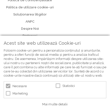
Politica de confidenţialitate
Politica de utilizare cookie-uri
Soluționarea litigiilor
ANPC
Despre Noi
Parteneri
Acest site web utilizează Cookie-uri
Folosim cookie-uri pentru a personaliza conținutul și anunțurile,
pentru a oferi funcții de social media și pentru a analiza traficul
nostru. De asemenea, împărtășim informații despre utilizarea site-
ului nostru cu partenerii noștri de socializare, publicitate și analiză,
care îl pot combina cu alte informații pe care le-ați furnizat-o sau pe
care le-au colectat din utilizarea serviciilor lor. Sunteți de acord cu
newsletter Bebe Brands
cookie-urile noastre dacă continuați să utilizați site-ul nostru web.
Statistici
Necesare
Marketing
Mai multe detalii