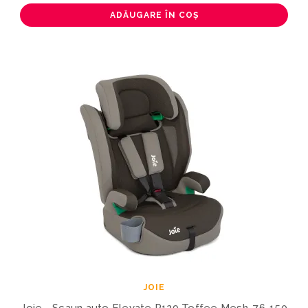
ADĂUGARE ÎN COȘ
JOIE
Joie - Scaun auto Elevate R129 Toffee Mesh, 76-150