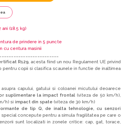
tea
2 ani (18.5 kg)
entura de prindere in 5 puncte
m cu centura masinii
_________________________
rtificat R129
,
acesta fiind un nou Regulament UE privind
pentru copii si clasifica scaunele in functie de inaltimea
asupra capului, gatului si coloanei micutului deoarece
or suplimentare la impact frontal
(viteza de 50 km/h),
m/h) si
impact din spate
(viteza de 30 km/h)
ormante de tip Q, de inalta tehnologie, cu senzori
,
special concepute pentru a simula fragilitatea pe care o
zorii sunt localizati in zonele critice: cap, gat, torace,