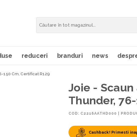
duse
reduceri
branduri
news
despre
6-150 Cm, Certificat R129
Joie - Scaun
Thunder, 76-
COD:
C2216AATHD000
|
PRODUC
Cashback! Primesti ina