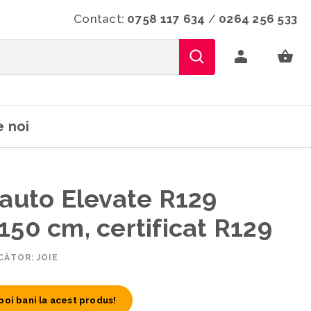
Contact:
0758 117 634
/
0264 256 533
 noi
 auto Elevate R129
150 cm, certificat R129
ĂTOR: JOIE
poi bani la acest produs!