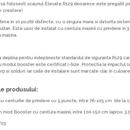
sa folosesti scaunul Elevate R129 deoarece este pregatit pen
e crestere!
altime in 10 pozitii distincte, cu o singura mana si datorita sis
ultan. Este usor de instalat cu centura masinii cu prindere in 3
a masina.
 deplina pentru indeplineste standardul de siguranta R129 car
tru modul booster este certificat i-Size. Protectia la impactul l
 si solduri, iar caile de instalare sunt marcate clar, in culoare
le produsului:
cu centurile de prindere cu 5 puncte, intre 76-105 cm (de la 15 
in mod Booster cu centura masinii, intre 100-150 cm (aprox. 3.5 
/03