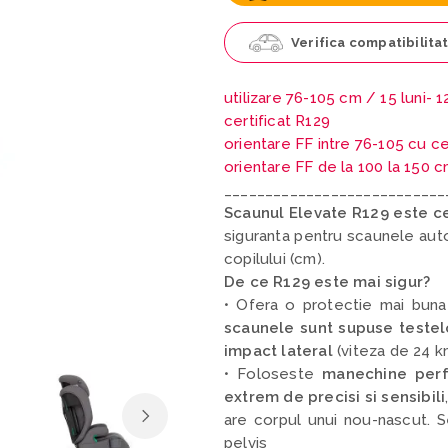
Verifica compatibilita
utilizare 76-105 cm /
15 luni- 1
certificat R129
orientare FF intre 76-105 cu c
orientare FF de la 100 la 150 c
___________________________
Scaunul Elevate R129 este ce
siguranta pentru scaunele auto 
copilului (cm).
De ce R129 este mai sigur?
• Ofera o protectie mai buna 
scaunele sunt supuse testel
impact lateral
(viteza de 24 k
• Foloseste
manechine perf
extrem de precisi si sensibili
are corpul unui nou-nascut. Sen
pelvis