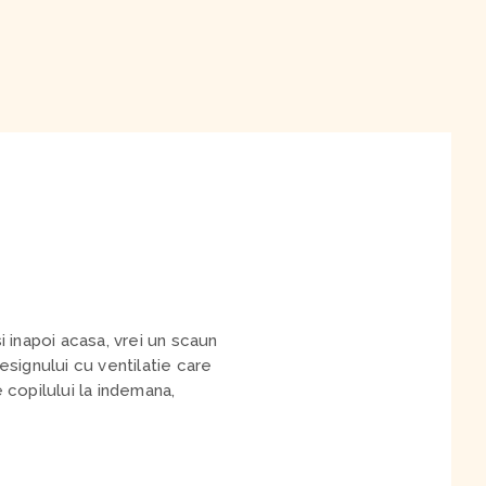
si inapoi acasa, vrei un scaun
designului cu ventilatie care
e copilului la indemana,