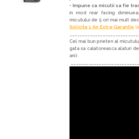
•
Impune ca micutii sa fie tra
in mod rear facing diminueaz
micutului de 5 ori mai mult de
Solicita 1 An Extra-Garantie
la
___________________________
Cel mai bun prieten al micutul
gata sa calatoreasca alaturi de
ani).
___________________________