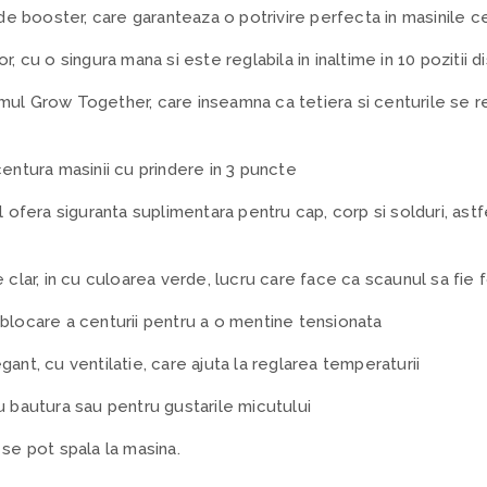
 de booster, care garanteaza o potrivire perfecta in masinile ce
, cu o singura mana si este reglabila in inaltime in 10 pozitii d
ul Grow Together, care inseamna ca tetiera si centurile se r
centura masinii cu prindere in 3 puncte
l ofera siguranta suplimentara pentru cap, corp si solduri, astfe
 clar, in cu culoarea verde, lucru care face ca scaunul sa fie
blocare a centurii pentru a o mentine tensionata
ant, cu ventilatie, care ajuta la reglarea temperaturii
u bautura sau pentru gustarile micutului
 se pot spala la masina.