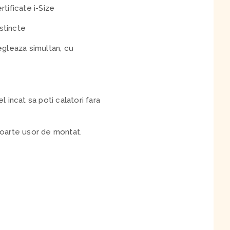
rtificate i-Size
istincte
egleaza simultan, cu
l incat sa poti calatori fara
 foarte usor de montat.