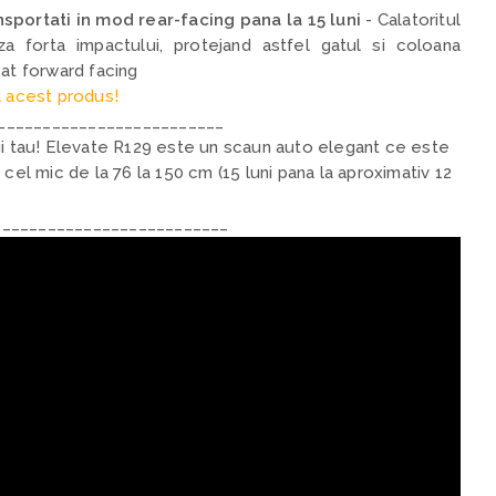
nsportati in mod rear-facing pana la 15 luni
- C
alatoritul
a forta impactului, protejand astfel gatul si coloana
cat forward facing
 acest produs!
_________________________
ui tau! Elevate R129 este un scaun auto elegant ce este
 cel mic de la 76 la 150 cm (15 luni pana la aproximativ 12
_________________________