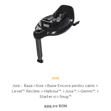
JOIE
Joie - Baza i-Size i-Base Encore pentru calmi, i-
Level™ Recline, i-Harbour™, i-Juva™, i-Gemm™, i-
Starter si i-Snug™
999,00 RON