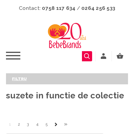
Contact:
0758 117 634
/
0264 256 533
FILTRU
suzete in functie de colectie
»
1
2
3
4
5