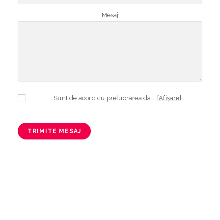
Mesaj
Sunt de acord cu prelucrarea datelor mele cu caracter personal în vederea plasării comenzii și creării opționale a contului, dacă s-a selectat opțiunea. Temeiul prelucrării îl reprezintă obligația contractuală, în scopul livrării produselor comandate, durata prelucrării fiind perioada termenului de prescripție de 3 ani de la plasarea comenzii. În măsura în care nu sunteți de acord cu prelucrarea datelor dvs, vă informăm că nu vom putea livra produsele comandate. Drepturile dvs. în calitate de persoană vizată sunt garantate prin
[Afișare]
TRIMITE MESAJ