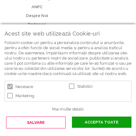
ANPC
Despre Noi
Parteneri
Acest site web utilizează Cookie-uri
Folosim cookie-uri pentru a personaliza conținutul și anunțurile,
pentru a oferi funcții de social media și pentru a analiza traficul
nostru. De asemenea, împărtășim informații despre utilizarea site-
ului nostru cu partenerii noștri de socializare, publicitate și analiză,
care îl pot combina cu alte informații pe care le-ați furnizat-o sau pe
care le-au colectat din utilizarea serviciilor lor. Sunteți de acord cu
newsletter Bebe Brands
cookie-urile noastre dacă continuați să utilizați site-ul nostru web.
Statistici
Necesare
Marketing
Mai multe detalii
ACCEPTA TOATE
SALVARE
© 2026 BEBE BRANDS | POWERED BY
BLUGENTO