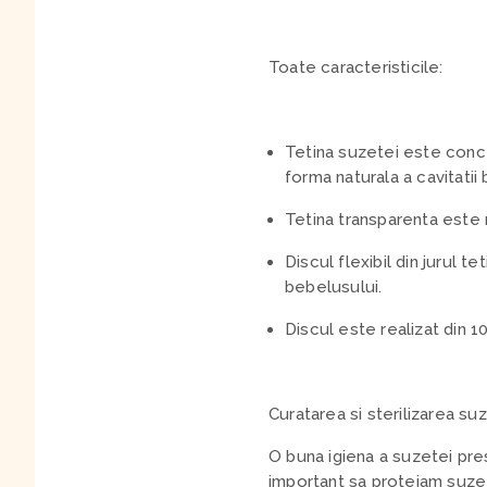
Toate caracteristicile:
Tetina suzetei este conce
forma naturala a cavitatii
Tetina transparenta este r
Discul flexibil din jurul
bebelusului.
Discul este realizat din 1
Curatarea si sterilizarea su
O buna igiena a suzetei pre
important sa protejam suzet