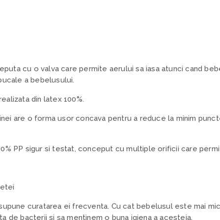
puta cu o valva care permite aerului sa iasa atunci cand bebel
 bucale a bebelusului.
ealizata din latex 100%.
 tetinei are o forma usor concava pentru a reduce la minim punc
00% PP sigur si testat, conceput cu multiple orificii care permit
zetei
supune curatarea ei frecventa. Cu cat bebelusul este mai mic
a de bacterii si sa mentinem o buna igiena a acesteia.