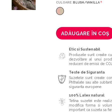
*
CULOARE:
BLUSH/VANILLA
ADĂUGARE ÎN COȘ
Etic si Sustenabil
Produsele sunt create cu
dezvoltare al unui prod
reduceri de emisii de CO2 
Teste de Siguranta
Suzetele sunt create co
Phthalate sau alte subta
siguranta europene.
100% Latex natural
Tetina suzetei este real
modifica forma si volum
important ca suzeta sa fie 