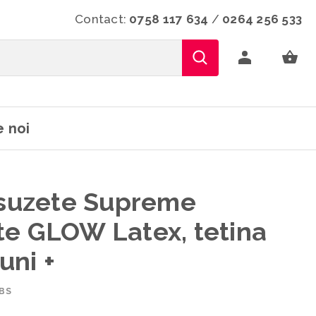
Contact:
0758 117 634
/
0264 256 533
 noi
 suzete Supreme
te GLOW Latex, tetina
uni +
BS