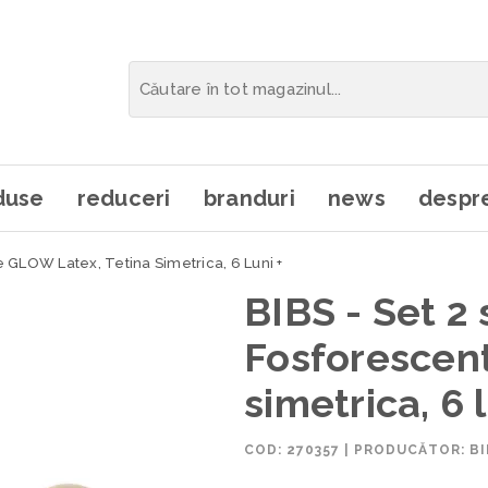
duse
reduceri
branduri
news
despre
 GLOW Latex, Tetina Simetrica, 6 Luni +
BIBS - Set 2
Fosforescen
simetrica, 6 l
COD:
270357
|
PRODUCĂTOR: BI