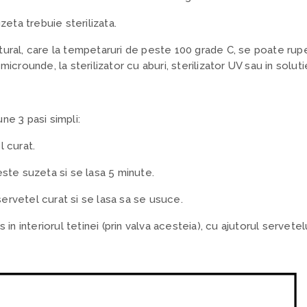
uzeta trebuie sterilizata.
tural, care la tempetaruri de peste 100 grade C, se poate rupe
microunde, la sterilizator cu aburi, sterilizator UV sau in soluti
ne 3 pasi simpli:
l curat.
este suzeta si se lasa 5 minute.
ervetel curat si se lasa sa se usuce.
s in interiorul tetinei (prin valva acesteia), cu ajutorul servet