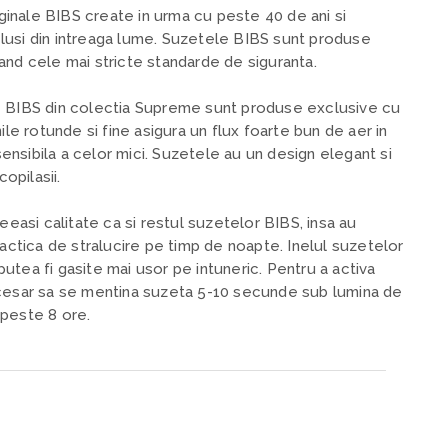
inale BIBS create in urma cu peste 40 de ani si
lusi din intreaga lume. Suzetele BIBS sunt produse
and cele mai stricte standarde de siguranta.
e BIBS din colectia Supreme sunt produse exclusive cu
ile rotunde si fine asigura un flux foarte bun de aer in
 sensibila a celor mici. Suzetele au un design elegant si
copilasii.
si calitate ca si restul suzetelor BIBS, insa au
ractica de stralucire pe timp de noapte. Inelul suzetelor
tea fi gasite mai usor pe intuneric. Pentru a activa
ecesar sa se mentina suzeta 5-10 secunde sub lumina de
 peste 8 ore.