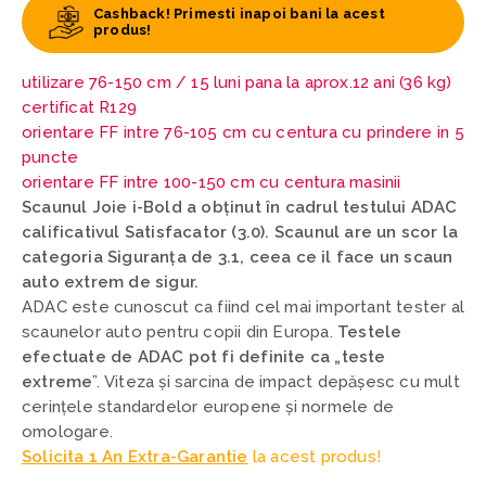
Cashback! Primesti inapoi bani la acest
produs!
utilizare 76-150 cm / 15 luni pana la aprox.12 ani (36 kg)
certificat R129
orientare FF intre 76-105 cm cu centura cu prindere in 5
puncte
orientare FF intre 100-150 cm cu centura masinii
Scaunul Joie i-Bold a obținut în cadrul testului ADAC
calificativul Satisfacator (3.0). Scaunul are un scor la
categoria Siguranța de 3.1, ceea ce il face un scaun
auto extrem de sigur.
ADAC este cunoscut ca fiind cel mai important tester al
scaunelor auto pentru copii din Europa.
Testele
efectuate de ADAC pot fi definite ca „teste
extreme
”. Viteza și sarcina de impact depășesc cu mult
cerințele standardelor europene și normele de
omologare.
Solicita 1 An Extra-Garantie
la acest produs!
____________________________________________________