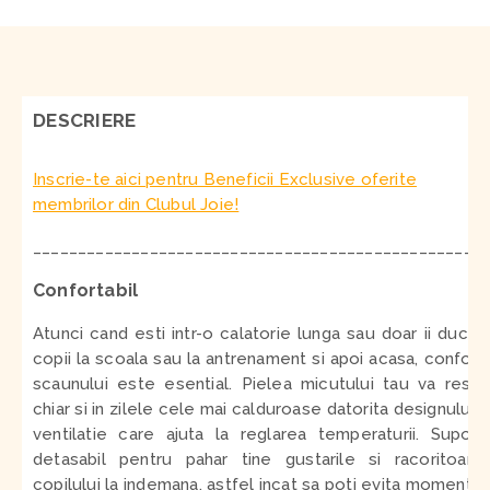
DESCRIERE
Inscrie-te aici pentru Beneficii Exclusive oferite
membrilor din Clubul Joie!
__________________________________________________
Confortabil
Atunci cand esti intr-o calatorie lunga sau doar ii duci 
copii la scoala sau la antrenament si apoi acasa, confort
scaunului este esential.
Pielea micutului tau va respi
chiar si in zilele cele mai calduroase datorita designului 
ventilatie care ajuta la reglarea temperaturii. Suport
detasabil pentru pahar tine gustarile si racoritoare
copilului la indemana, astfel incat sa poti evita momente