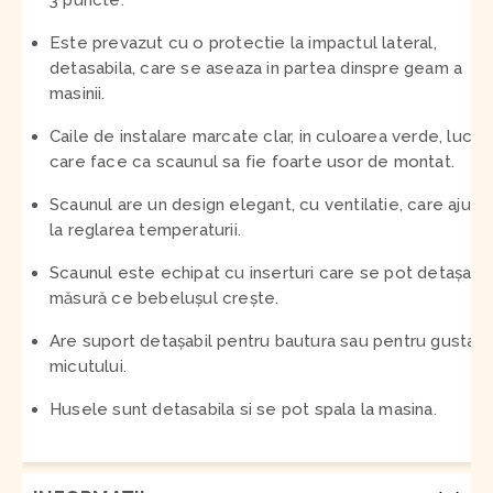
3 puncte.
Este prevazut cu o protectie la impactul lateral,
detasabila, care se aseaza in partea dinspre geam a
masinii.
Caile de instalare marcate clar, in culoarea verde, lucru
care face ca scaunul sa fie foarte usor de montat.
Scaunul are un design elegant, cu ventilatie, care ajuta
la reglarea temperaturii.
Scaunul este echipat cu inserturi care se pot detașa p
măsură ce bebelușul crește.
Are suport detașabil pentru bautura sau pentru gustaril
micutului.
Husele sunt detasabila si se pot spala la masina.