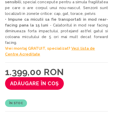
sensibili
, special concepute pentru a simula fragilitatea
pe care o are corpul unui nou-nascut. Senzorii sunt
localizati in zonele critice: cap, gat, torace, pelvis
•
Impune ca micutii sa fie transportati in mod rear-
facing pana la 15 luni
- Calatoritul in mod rear facing
diminueaza forta impactului, protejand astfel gatul si
coloana micutului de 5 ori mai mult decat forward
facing.
Vrei montaj GRATUIT, specializat?
Vezi lista de
Centre Acreditate
1.399,00 RON
ADĂUGARE ÎN COȘ
ÎN STOC