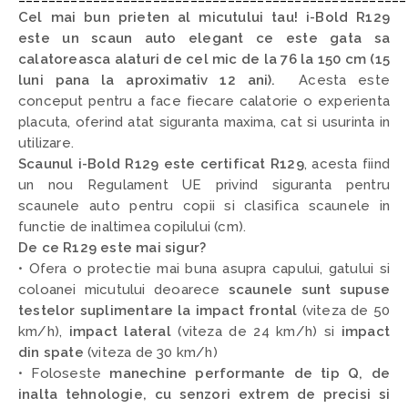
Cel mai bun prieten al micutului tau! i-Bold R129
este un scaun auto elegant ce este gata sa
calatoreasca alaturi de cel mic de la 76 la 150 cm (15
luni pana la aproximativ 12 ani).
Acesta este
conceput pentru a face fiecare calatorie o experienta
placuta, oferind atat siguranta maxima, cat si usurinta in
utilizare.
Scaunul i-Bold R129 este certificat R129
, acesta fiind
un nou Regulament UE privind siguranta pentru
scaunele auto pentru copii si clasifica scaunele in
functie de inaltimea copilului (cm).
De ce R129 este mai sigur?
• Ofera o protectie mai buna asupra capului, gatului si
coloanei micutului deoarece
scaunele sunt supuse
testelor suplimentare la impact frontal
(viteza de 50
km/h),
impact lateral
(viteza de 24 km/h) si
impact
din spate
(viteza de 30 km/h)
• Foloseste
manechine performante de tip Q, de
inalta tehnologie, cu senzori extrem de precisi si