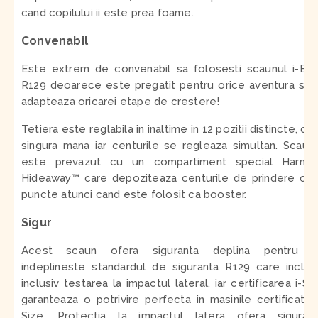
cand copilului ii este prea foame.
Convenabil
Este extrem de convenabil sa folosesti scaunul
i-Bo
R129 deoarece este pregatit pentru orice aventura si 
adapteaza oricarei etape de crestere!
Tetiera este reglabila in inaltime in 12 pozitii distincte, cu
singura mana iar centurile se regleaza simultan. Scaun
este prevazut cu un compartiment special Harnes
Hideaway™ care depoziteaza centurile de prindere cu
puncte atunci cand este folosit ca booster.
Sigur
Acest scaun ofera siguranta deplina pentru c
indeplineste standardul de siguranta R129 care inclu
inclusiv testarea la impactul lateral, iar certificarea i-Si
garanteaza o potrivire perfecta in masinile certificate 
Size. Protectia la impactul latera ofera sigurant