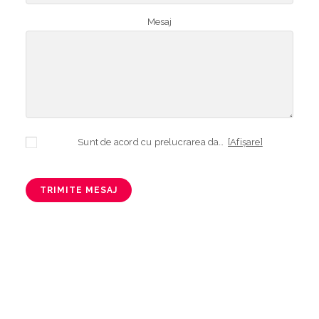
Mesaj
Sunt de acord cu prelucrarea datelor mele cu caracter personal în vederea plasării comenzii și creării opționale a contului, dacă s-a selectat opțiunea. Temeiul prelucrării îl reprezintă obligația contractuală, în scopul livrării produselor comandate, durata prelucrării fiind perioada termenului de prescripție de 3 ani de la plasarea comenzii. În măsura în care nu sunteți de acord cu prelucrarea datelor dvs, vă informăm că nu vom putea livra produsele comandate. Drepturile dvs. în calitate de persoană vizată sunt garantate prin
[Afișare]
TRIMITE MESAJ