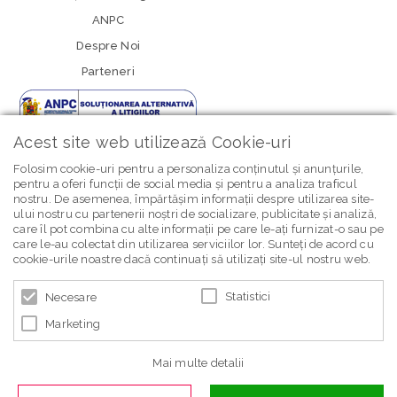
ANPC
Despre Noi
Parteneri
Acest site web utilizează Cookie-uri
Folosim cookie-uri pentru a personaliza conținutul și anunțurile,
pentru a oferi funcții de social media și pentru a analiza traficul
nostru. De asemenea, împărtășim informații despre utilizarea site-
newsletter Bebe Brands
ului nostru cu partenerii noștri de socializare, publicitate și analiză,
care îl pot combina cu alte informații pe care le-ați furnizat-o sau pe
care le-au colectat din utilizarea serviciilor lor. Sunteți de acord cu
cookie-urile noastre dacă continuați să utilizați site-ul nostru web.
Statistici
Necesare
Marketing
© 2026 BEBE BRANDS | POWERED BY
BLUGENTO
Mai multe detalii