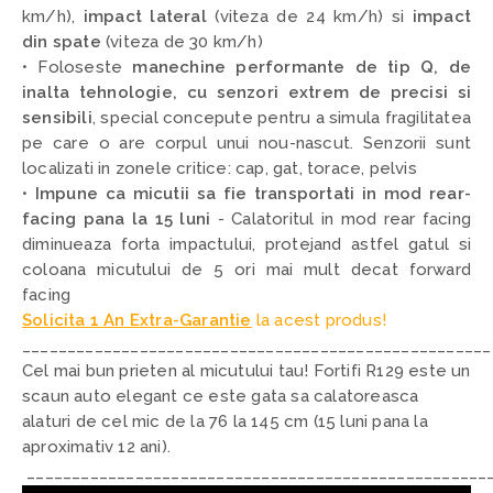
km/h),
impact lateral
(viteza de 24 km/h) si
impact
din spate
(viteza de 30 km/h)
• Foloseste
manechine performante de tip Q, de
inalta tehnologie, cu senzori extrem de precisi si
sensibili
,
special concepute pentru a simula fragilitatea
pe care o are corpul unui nou-nascut. Senzorii sunt
localizati in zonele critice: cap, gat, torace, pelvis
•
Impune ca micutii sa fie transportati in mod rear-
facing pana la 15 luni
- C
alatoritul in mod rear facing
diminueaza forta impactului, protejand astfel gatul si
coloana micutului de 5 ori mai mult decat forward
facing
Solicita 1 An Extra-Garantie
la acest produs!
____________________________________________________
Cel mai bun prieten al micutului tau! Fortifi R129 este un
scaun auto elegant ce este gata sa calatoreasca
alaturi de cel mic de la 76 la 145 cm (15 luni pana la
aproximativ 12 ani).
___________________________________________________