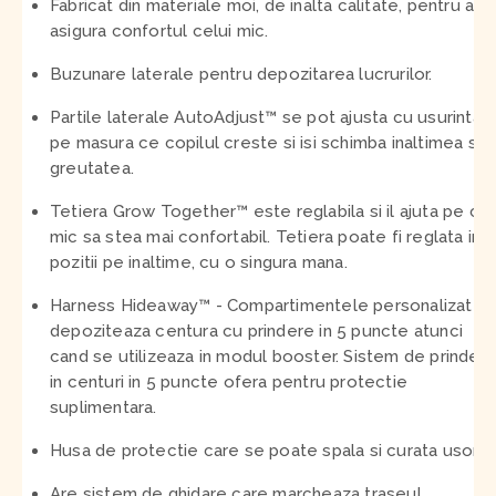
Fabricat din materiale moi, de inalta calitate, pentru a-i
asigura confortul celui mic.
Buzunare laterale pentru depozitarea lucrurilor.
Partile laterale AutoAdjust™ se pot ajusta cu usurinta
pe masura ce copilul creste si isi schimba inaltimea si
greutatea.
Tetiera Grow Together™ este reglabila si il ajuta pe cel
mic sa stea mai confortabil. Tetiera poate fi reglata in 9
pozitii pe inaltime, cu o singura mana.
Harness Hideaway™ - Compartimentele personalizate
depoziteaza centura cu prindere in 5 puncte atunci
cand se utilizeaza in modul booster. Sistem de prinder
in centuri in 5 puncte ofera pentru protectie
suplimentara.
Husa de protectie care se poate spala si curata usor.
Are sistem de ghidare care marcheaza traseul