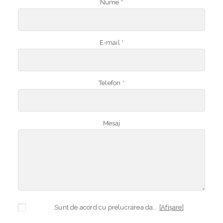
Nume *
E-mail *
Telefon *
Mesaj
Sunt de acord cu prelucrarea datelor mele cu caracter personal în vederea plasării comenzii și creării opționale a contului, dacă s-a selectat opțiunea. Temeiul prelucrării îl reprezintă obligația contractuală, în scopul livrării produselor comandate, durata prelucrării fiind perioada termenului de prescripție de 3 ani de la plasarea comenzii. În măsura în care nu sunteți de acord cu prelucrarea datelor dvs, vă informăm că nu vom putea livra produsele comandate. Drepturile dvs. în calitate de persoană vizată sunt garantate prin
[Afișare]