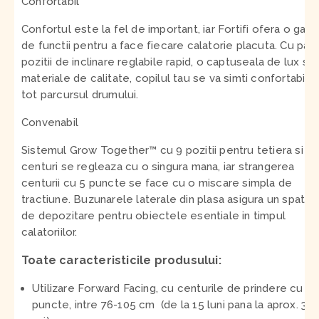
Confortabil
Confortul este la fel de important, iar Fortifi ofera o gam
de functii pentru a face fiecare calatorie placuta. Cu patr
pozitii de inclinare reglabile rapid, o captuseala de lux si
materiale de calitate, copilul tau se va simti confortabil 
tot parcursul drumului.
Convenabil
Sistemul Grow Together™ cu 9 pozitii pentru tetiera si
centuri se regleaza cu o singura mana, iar strangerea
centurii cu 5 puncte se face cu o miscare simpla de
tractiune. Buzunarele laterale din plasa asigura un spatiu
de depozitare pentru obiectele esentiale in timpul
calatoriilor.
Toate caracteristicile produsului:
Utilizare Forward Facing, cu centurile de prindere cu 5
puncte, intre 76-105 cm (de la 15 luni pana la aprox. 3.5