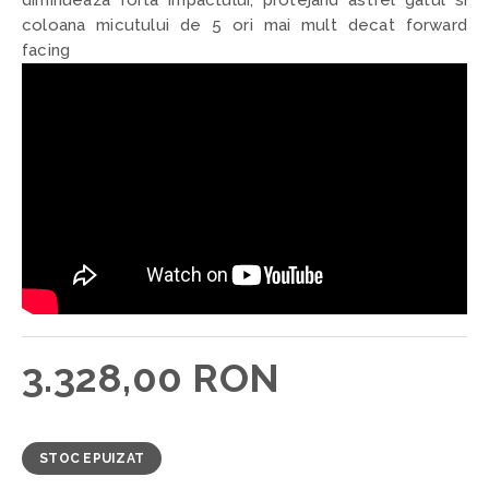
diminueaza forta impactului, protejand astfel gatul si
coloana micutului de 5 ori mai mult decat forward
facing
3.328,00 RON
STOC EPUIZAT