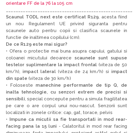
orientare FF de la 76 la 105 cm
____________________________________________________
Scaunul TODL next este certificat R129
,
acesta fiind
un nou Regulament UE privind siguranta pentru
scaunele auto pentru copii si clasifica scaunele in
functie de inaltimea copilului (cm).
De ce R129 este mai sigur?
• Ofera o protectie mai buna asupra capului, gatului si
coloanei micutului deoarece
scaunele sunt supuse
testelor suplimentare la impact frontal
(viteza de 50
km/h),
impact lateral
(viteza de 24 km/h) si
impact
din spate
(viteza de 30 km/h)
• Foloseste
manechine performante de tip Q, de
inalta tehnologie, cu senzori extrem de precisi si
sensibili
,
special concepute pentru a simula fragilitatea
pe care o are corpul unui nou-nascut. Senzorii sunt
localizati in zonele critice: cap, gat, torace, pelvis
•
Impune ca micutii sa fie transportati in mod rear-
facing pana la 15 luni
- C
alatoritul in mod rear facing