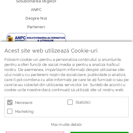
Soluționarea litigiilor
ANPC
Despre Noi
Parteneri
Acest site web utilizează Cookie-uri
Folosim cookie-uri pentru a personaliza conținutul și anunțurile,
pentru a oferi funcții de social media și pentru a analiza traficul
nostru. De asemenea, împărtășim informații despre utilizarea site-
newsletter Bebe Brands
ului nostru cu partenerii noștri de socializare, publicitate și analiză,
care îl pot combina cu alte informații pe care le-ați furnizat-o sau pe
care le-au colectat din utilizarea serviciilor lor. Sunteți de acord cu
cookie-urile noastre dacă continuați să utilizați site-ul nostru web.
Statistici
Necesare
Marketing
© 2026 BEBE BRANDS | POWERED BY
BLUGENTO
Mai multe detalii