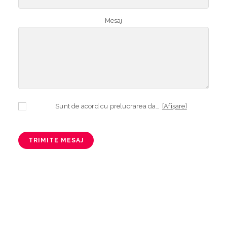
Mesaj
Sunt de acord cu prelucrarea datelor mele cu caracter personal în vederea plasării comenzii și creării opționale a contului, dacă s-a selectat opțiunea. Temeiul prelucrării îl reprezintă obligația contractuală, în scopul livrării produselor comandate, durata prelucrării fiind perioada termenului de prescripție de 3 ani de la plasarea comenzii. În măsura în care nu sunteți de acord cu prelucrarea datelor dvs, vă informăm că nu vom putea livra produsele comandate. Drepturile dvs. în calitate de persoană vizată sunt garantate prin
[Afișare]
TRIMITE MESAJ