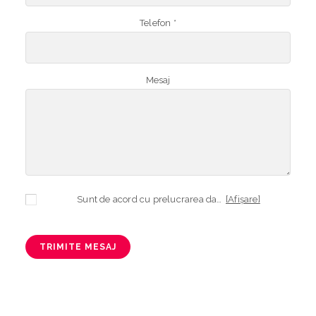
Telefon *
Mesaj
Sunt de acord cu prelucrarea datelor mele cu caracter personal în vederea plasării comenzii și creării opționale a contului, dacă s-a selectat opțiunea. Temeiul prelucrării îl reprezintă obligația contractuală, în scopul livrării produselor comandate, durata prelucrării fiind perioada termenului de prescripție de 3 ani de la plasarea comenzii. În măsura în care nu sunteți de acord cu prelucrarea datelor dvs, vă informăm că nu vom putea livra produsele comandate. Drepturile dvs. în calitate de persoană vizată sunt garantate prin
[Afișare]
TRIMITE MESAJ