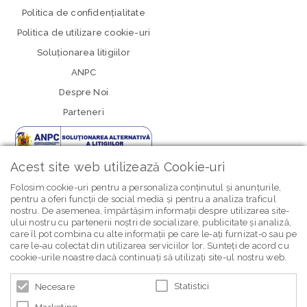
Politica de confidenţialitate
Politica de utilizare cookie-uri
Soluționarea litigiilor
ANPC
Despre Noi
Parteneri
Acest site web utilizează Cookie-uri
Folosim cookie-uri pentru a personaliza conținutul și anunțurile,
pentru a oferi funcții de social media și pentru a analiza traficul
nostru. De asemenea, împărtășim informații despre utilizarea site-
newsletter Bebe Brands
ului nostru cu partenerii noștri de socializare, publicitate și analiză,
care îl pot combina cu alte informații pe care le-ați furnizat-o sau pe
care le-au colectat din utilizarea serviciilor lor. Sunteți de acord cu
cookie-urile noastre dacă continuați să utilizați site-ul nostru web.
Statistici
Necesare