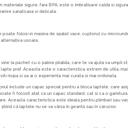
in materiale sigure, fara BPA, este o imbratisare calda si sigur
anire sanatoasa si delicata.
e poate folosi in masina de spalat vase, cuptorul cu micround
o alternativa usoara.
vine la pachet cu o palnie pliabila, care te va ajuta sa umpli sti
 lapte praf. Aceasta este o caracteristica extrem de utila, mai
iti risipa si sa ai o experienta mai curata si mai ordonata.
onul include un capac special pentru a bloca laptele, care asi
poate fi folosit atat ca un capac standard, cat si ca o garnitur
re. Aceasta caracteristica este ideala pentru plimbari sau vac
i, știind că laptele nu se va vărsa în geantă sau în cărucior.