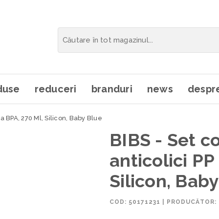
duse
reduceri
branduri
news
despre
a BPA, 270 Ml, Silicon, Baby Blue
BIBS - Set c
anticolici PP
Silicon, Bab
COD:
50171231
|
PRODUCĂTOR: 