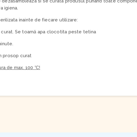
 se dezasambleaza si se curata produsul punand toate compone
a igiena.
erilizata inainte de fiecare utilizare:
 curat. Se toarnă apa clocotita peste tetina
minute.
n prosop curat
ura de max. 100 °C!