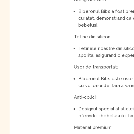
Biberonul Bibs a fost pre
curatat, demonstrand ca e
bebelusi.
Tetine din silicon
:
Tetinele noastre din silic
sporita, asigurand o experi
Usor de transportat:
Biberonul Bibs este usor si
cu voi oriunde, fără a vă 
Anti-colici:
Designul special al sticlei
oferindu-i bebelusului tau
Material premium: