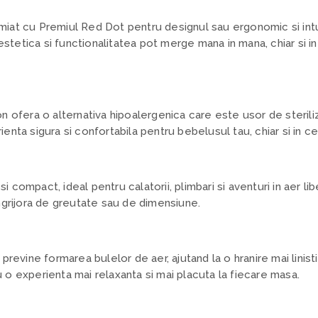
miat cu Premiul Red Dot pentru designul sau ergonomic si intu
stetica si functionalitatea pot merge mana in mana, chiar si i
on ofera o alternativa hipoalergenica care este usor de steriliz
enta sigura si confortabila pentru bebelusul tau, chiar si in cel
 compact, ideal pentru calatorii, plimbari si aventuri in aer lib
îngrijora de greutate sau de dimensiune.
 previne formarea bulelor de aer, ajutand la o hranire mai linisti
 o experienta mai relaxanta si mai placuta la fiecare masa.