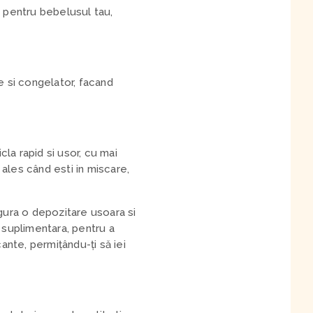
a pentru bebelusul tau,
e si congelator, facand
cla rapid si usor, cu mai
 ales când esti in miscare,
gura o depozitare usoara si
a suplimentara, pentru a
ante, permițându-ți să iei