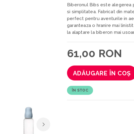
Biberonul Bibs este alegerea p
si simplitatea. Fabricat din ma
perfect pentru aventurile in aer 
garanteaza o hranire mai linisti
la alaptare la biberon mai usoar
61,00 RON
ADĂUGARE ÎN COȘ
ÎN STOC