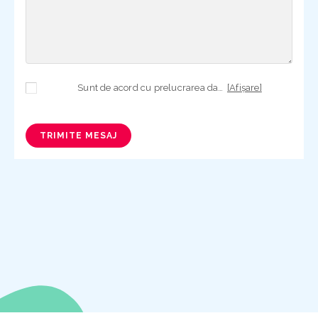
Sunt de acord cu prelucrarea datelor mele cu caracter personal în vederea plasării comenzii și creării opționale a contului, dacă s-a selectat opțiunea. Temeiul prelucrării îl reprezintă obligația contractuală, în scopul livrării produselor comandate, durata prelucrării fiind perioada termenului de prescripție de 3 ani de la plasarea comenzii. În măsura în care nu sunteți de acord cu prelucrarea datelor dvs, vă informăm că nu vom putea livra produsele comandate. Drepturile dvs. în calitate de persoană vizată sunt garantate prin
[Afișare]
TRIMITE MESAJ