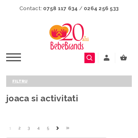
Contact:
0758 117 634
/
0264 256 533
FILTRU
joaca si activitati
»
1
2
3
4
5