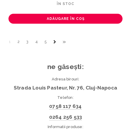
ÎN STOC
ADĂUGARE ÎN COȘ
»
1
2
3
4
5
ne găsești:
Adresa birouri:
Strada Louis Pasteur, Nr. 76, Cluj-Napoca
Telefon:
0758 117 634
0264 256 533
Informatii produse: