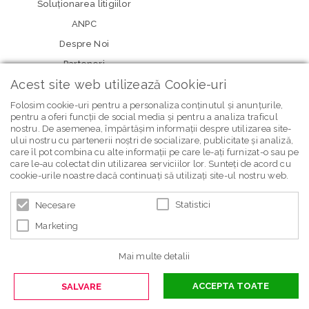
Soluționarea litigiilor
ANPC
Despre Noi
Parteneri
Acest site web utilizează Cookie-uri
Folosim cookie-uri pentru a personaliza conținutul și anunțurile,
pentru a oferi funcții de social media și pentru a analiza traficul
nostru. De asemenea, împărtășim informații despre utilizarea site-
ului nostru cu partenerii noștri de socializare, publicitate și analiză,
care îl pot combina cu alte informații pe care le-ați furnizat-o sau pe
care le-au colectat din utilizarea serviciilor lor. Sunteți de acord cu
newsletter Bebe Brands
cookie-urile noastre dacă continuați să utilizați site-ul nostru web.
Statistici
Necesare
Marketing
Mai multe detalii
ACCEPTA TOATE
SALVARE
© 2026 BEBE BRANDS | POWERED BY
BLUGENTO