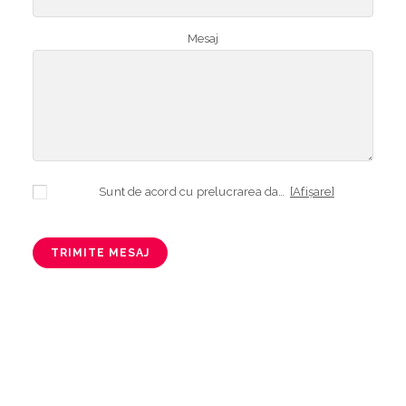
Mesaj
Sunt de acord cu prelucrarea datelor mele cu caracter personal în vederea plasării comenzii și creării opționale a contului, dacă s-a selectat opțiunea. Temeiul prelucrării îl reprezintă obligația contractuală, în scopul livrării produselor comandate, durata prelucrării fiind perioada termenului de prescripție de 3 ani de la plasarea comenzii. În măsura în care nu sunteți de acord cu prelucrarea datelor dvs, vă informăm că nu vom putea livra produsele comandate. Drepturile dvs. în calitate de persoană vizată sunt garantate prin
[Afișare]
TRIMITE MESAJ