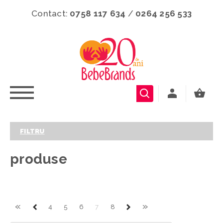
Contact:
0758 117 634
/
0264 256 533
FILTRU
produse
«
»
4
5
6
7
8