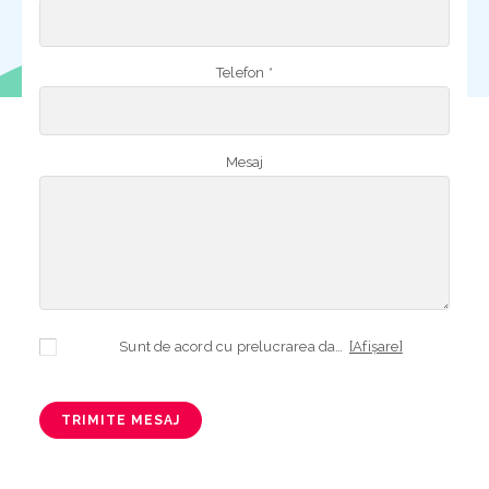
Telefon *
Mesaj
Sunt de acord cu prelucrarea datelor mele cu caracter personal în vederea plasării comenzii și creării opționale a contului, dacă s-a selectat opțiunea. Temeiul prelucrării îl reprezintă obligația contractuală, în scopul livrării produselor comandate, durata prelucrării fiind perioada termenului de prescripție de 3 ani de la plasarea comenzii. În măsura în care nu sunteți de acord cu prelucrarea datelor dvs, vă informăm că nu vom putea livra produsele comandate. Drepturile dvs. în calitate de persoană vizată sunt garantate prin
[Afișare]
TRIMITE MESAJ