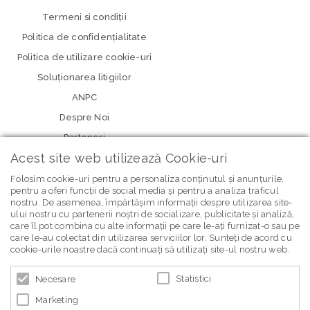
Termeni si condiţii
Politica de confidenţialitate
Politica de utilizare cookie-uri
Soluționarea litigiilor
ANPC
Despre Noi
Parteneri
Acest site web utilizează Cookie-uri
Folosim cookie-uri pentru a personaliza conținutul și anunțurile,
pentru a oferi funcții de social media și pentru a analiza traficul
nostru. De asemenea, împărtășim informații despre utilizarea site-
ului nostru cu partenerii noștri de socializare, publicitate și analiză,
care îl pot combina cu alte informații pe care le-ați furnizat-o sau pe
care le-au colectat din utilizarea serviciilor lor. Sunteți de acord cu
newsletter Bebe Brands
cookie-urile noastre dacă continuați să utilizați site-ul nostru web.
Statistici
Necesare
Marketing