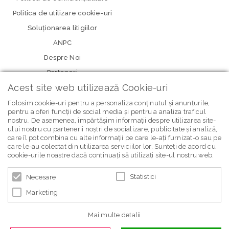
Politica de utilizare cookie-uri
Soluționarea litigiilor
ANPC
Despre Noi
Parteneri
Acest site web utilizează Cookie-uri
Folosim cookie-uri pentru a personaliza conținutul și anunțurile,
pentru a oferi funcții de social media și pentru a analiza traficul
nostru. De asemenea, împărtășim informații despre utilizarea site-
ului nostru cu partenerii noștri de socializare, publicitate și analiză,
care îl pot combina cu alte informații pe care le-ați furnizat-o sau pe
care le-au colectat din utilizarea serviciilor lor. Sunteți de acord cu
newsletter Bebe Brands
cookie-urile noastre dacă continuați să utilizați site-ul nostru web.
Statistici
Necesare
Marketing
Mai multe detalii