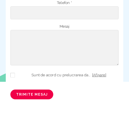
Telefon *
Mesaj
Sunt de acord cu prelucrarea datelor mele cu caracter personal în vederea plasării comenzii și creării opționale a contului, dacă s-a selectat opțiunea. Temeiul prelucrării îl reprezintă obligația contractuală, în scopul livrării produselor comandate, durata prelucrării fiind perioada termenului de prescripție de 3 ani de la plasarea comenzii. În măsura în care nu sunteți de acord cu prelucrarea datelor dvs, vă informăm că nu vom putea livra produsele comandate. Drepturile dvs. în calitate de persoană vizată sunt garantate prin
[Afișare]
TRIMITE MESAJ