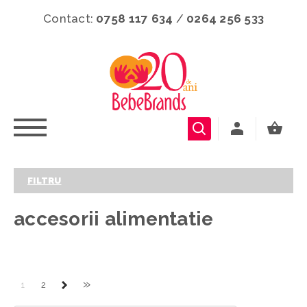
Contact:
0758 117 634
/
0264 256 533
FILTRU
accesorii alimentatie
»
1
2