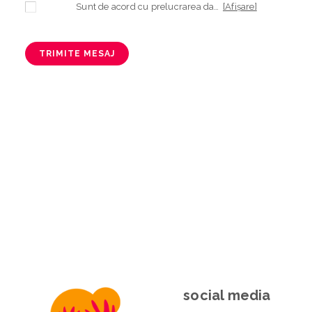
Sunt de acord cu prelucrarea datelor mele cu caracter personal în vederea plasării comenzii și creării opționale a contului, dacă s-a selectat opțiunea. Temeiul prelucrării îl reprezintă obligația contractuală, în scopul livrării produselor comandate, durata prelucrării fiind perioada termenului de prescripție de 3 ani de la plasarea comenzii. În măsura în care nu sunteți de acord cu prelucrarea datelor dvs, vă informăm că nu vom putea livra produsele comandate. Drepturile dvs. în calitate de persoană vizată sunt garantate prin
[Afișare]
TRIMITE MESAJ
social media