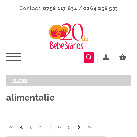
Contact:
0758 117 634
/
0264 256 533
FILTRU
alimentatie
«
»
5
6
7
8
9