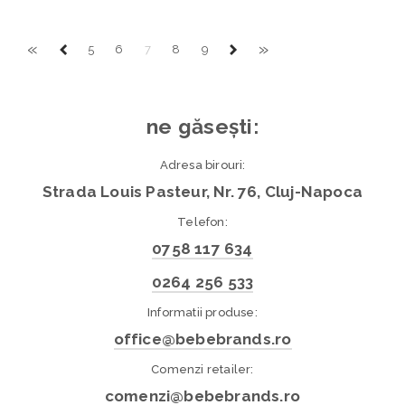
«
»
5
6
7
8
9
ne găsești:
Adresa birouri:
Strada Louis Pasteur, Nr. 76, Cluj-Napoca
Telefon:
0758 117 634
0264 256 533
Informatii produse:
office@bebebrands.ro
Comenzi retailer:
comenzi@bebebrands.ro