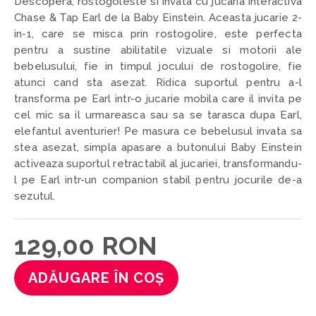
Descopera, rostogoleste si invata cu jucaria interactiva
Chase & Tap Earl de la Baby Einstein. Aceasta jucarie 2-
in-1, care se misca prin rostogolire, este perfecta
pentru a sustine abilitatile vizuale si motorii ale
bebelusului, fie in timpul jocului de rostogolire, fie
atunci cand sta asezat. Ridica suportul pentru a-l
transforma pe Earl intr-o jucarie mobila care il invita pe
cel mic sa il urmareasca sau sa se tarasca dupa Earl,
elefantul aventurier! Pe masura ce bebelusul invata sa
stea asezat, simpla apasare a butonului Baby Einstein
activeaza suportul retractabil al jucariei, transformandu-
l pe Earl intr-un companion stabil pentru jocurile de-a
sezutul.
129,00 RON
ADĂUGARE ÎN COȘ