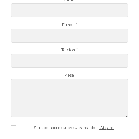
E-mail *
Telefon *
Mesaj
Sunt de acord cu prelucrarea datelor mele cu caracter personal în vederea plasării comenzii și creării opționale a contului, dacă s-a selectat opțiunea. Temeiul prelucrării îl reprezintă obligația contractuală, în scopul livrării produselor comandate, durata prelucrării fiind perioada termenului de prescripție de 3 ani de la plasarea comenzii. În măsura în care nu sunteți de acord cu prelucrarea datelor dvs, vă informăm că nu vom putea livra produsele comandate. Drepturile dvs. în calitate de persoană vizată sunt garantate prin
[Afișare]