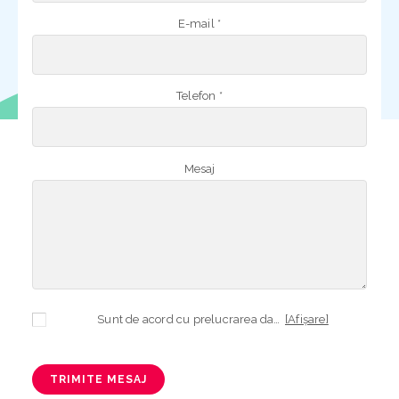
E-mail *
Telefon *
Mesaj
Sunt de acord cu prelucrarea datelor mele cu caracter personal în vederea plasării comenzii și creării opționale a contului, dacă s-a selectat opțiunea. Temeiul prelucrării îl reprezintă obligația contractuală, în scopul livrării produselor comandate, durata prelucrării fiind perioada termenului de prescripție de 3 ani de la plasarea comenzii. În măsura în care nu sunteți de acord cu prelucrarea datelor dvs, vă informăm că nu vom putea livra produsele comandate. Drepturile dvs. în calitate de persoană vizată sunt garantate prin
[Afișare]
TRIMITE MESAJ