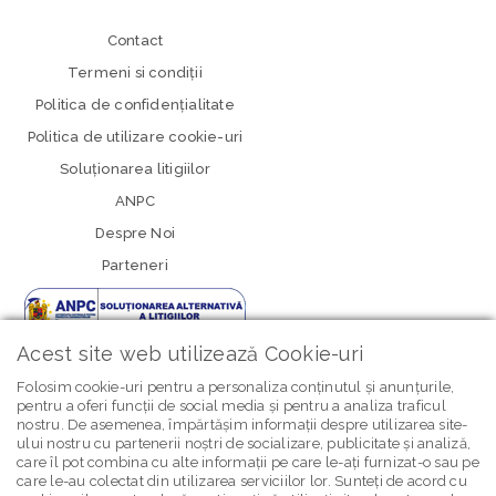
Contact
Termeni si condiţii
Politica de confidenţialitate
Politica de utilizare cookie-uri
Soluționarea litigiilor
ANPC
Despre Noi
Parteneri
Acest site web utilizează Cookie-uri
Folosim cookie-uri pentru a personaliza conținutul și anunțurile,
pentru a oferi funcții de social media și pentru a analiza traficul
nostru. De asemenea, împărtășim informații despre utilizarea site-
newsletter Bebe Brands
ului nostru cu partenerii noștri de socializare, publicitate și analiză,
care îl pot combina cu alte informații pe care le-ați furnizat-o sau pe
care le-au colectat din utilizarea serviciilor lor. Sunteți de acord cu