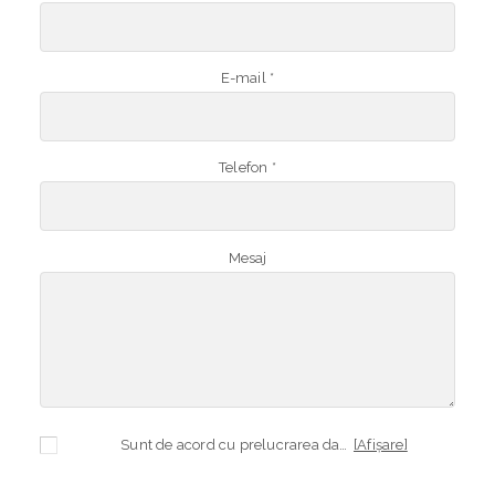
E-mail *
Telefon *
Mesaj
Sunt de acord cu prelucrarea datelor mele cu caracter personal în vederea plasării comenzii și creării opționale a contului, dacă s-a selectat opțiunea. Temeiul prelucrării îl reprezintă obligația contractuală, în scopul livrării produselor comandate, durata prelucrării fiind perioada termenului de prescripție de 3 ani de la plasarea comenzii. În măsura în care nu sunteți de acord cu prelucrarea datelor dvs, vă informăm că nu vom putea livra produsele comandate. Drepturile dvs. în calitate de persoană vizată sunt garantate prin
[Afișare]