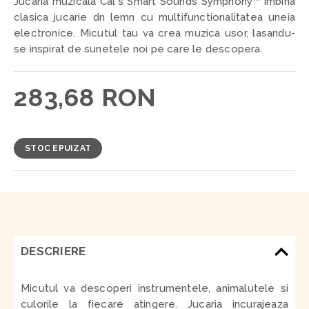
Jucaria muzicala Cal's Smart Sounds Symphony™ imbina
clasica jucarie dn lemn cu multifunctionalitatea uneia
electronice. Micutul tau va crea muzica usor, lasandu-
se inspirat de sunetele noi pe care le descopera.
283,68 RON
STOC EPUIZAT
DESCRIERE
Micutul va descoperi instrumentele, animalutele si
culorile la fiecare atingere. Jucaria incurajeaza