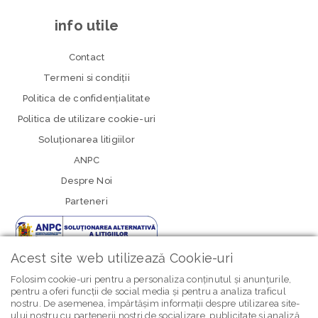
info utile
Contact
Termeni si condiţii
Politica de confidenţialitate
Politica de utilizare cookie-uri
Soluționarea litigiilor
ANPC
Despre Noi
Parteneri
Acest site web utilizează Cookie-uri
Folosim cookie-uri pentru a personaliza conținutul și anunțurile,
pentru a oferi funcții de social media și pentru a analiza traficul
nostru. De asemenea, împărtășim informații despre utilizarea site-
newsletter Bebe Brands
ului nostru cu partenerii noștri de socializare, publicitate și analiză,