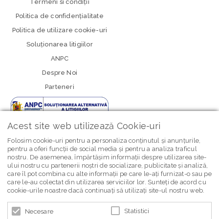
Termeni si condiţii
Politica de confidenţialitate
Politica de utilizare cookie-uri
Soluționarea litigiilor
ANPC
Despre Noi
Parteneri
Acest site web utilizează Cookie-uri
Folosim cookie-uri pentru a personaliza conținutul și anunțurile,
pentru a oferi funcții de social media și pentru a analiza traficul
nostru. De asemenea, împărtășim informații despre utilizarea site-
newsletter Bebe Brands
ului nostru cu partenerii noștri de socializare, publicitate și analiză,
care îl pot combina cu alte informații pe care le-ați furnizat-o sau pe
care le-au colectat din utilizarea serviciilor lor. Sunteți de acord cu
cookie-urile noastre dacă continuați să utilizați site-ul nostru web.
Statistici
Necesare