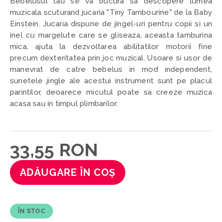
Bebelusul tau se va bucura sa descopere lumea
muzicala scuturand jucaria "Tiny Tambourine" de la Baby
Einstein. Jucaria dispune de jingel-uri pentru copii si un
inel cu margelute care se gliseaza, aceasta tamburina
mica, ajuta la dezvoltarea abilitatilor motorii fine
precum dexteritatea prin joc muzical. Usoare si usor de
manevrat de catre bebelus in mod independent,
sunetele jingle ale acestui instrument sunt pe placul
parintilor, deoarece micutul poate sa creeze muzica
acasa sau in timpul plimbarilor.
33,55 RON
ADĂUGARE ÎN COȘ
ÎN STOC