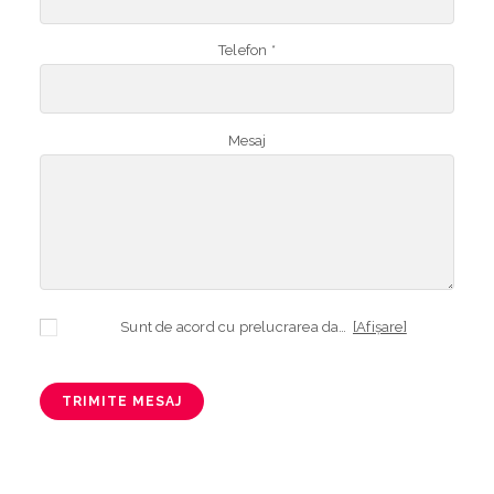
Telefon *
Mesaj
Sunt de acord cu prelucrarea datelor mele cu caracter personal în vederea plasării comenzii și creării opționale a contului, dacă s-a selectat opțiunea. Temeiul prelucrării îl reprezintă obligația contractuală, în scopul livrării produselor comandate, durata prelucrării fiind perioada termenului de prescripție de 3 ani de la plasarea comenzii. În măsura în care nu sunteți de acord cu prelucrarea datelor dvs, vă informăm că nu vom putea livra produsele comandate. Drepturile dvs. în calitate de persoană vizată sunt garantate prin
[Afișare]
TRIMITE MESAJ