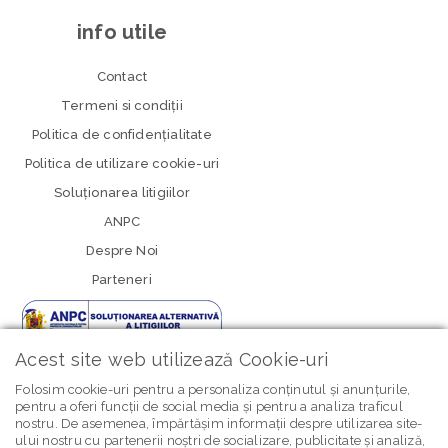
info utile
Contact
Termeni si condiţii
Politica de confidenţialitate
Politica de utilizare cookie-uri
Soluționarea litigiilor
ANPC
Despre Noi
Parteneri
Acest site web utilizează Cookie-uri
Folosim cookie-uri pentru a personaliza conținutul și anunțurile,
pentru a oferi funcții de social media și pentru a analiza traficul
nostru. De asemenea, împărtășim informații despre utilizarea site-
newsletter Bebe Brands
ului nostru cu partenerii noștri de socializare, publicitate și analiză,