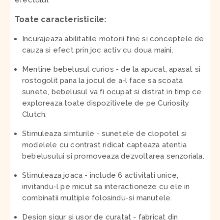
efectului.
Toate caracteristicile:
Incurajeaza abilitatile motorii fine si conceptele de
cauza si efect prin joc activ cu doua maini.
Mentine bebelusul curios - de la apucat, apasat si
rostogolit pana la jocul de a-l face sa scoata
sunete, bebelusul va fi ocupat si distrat in timp ce
exploreaza toate dispozitivele de pe Curiosity
Clutch.
Stimuleaza simturile - sunetele de clopotel si
modelele cu contrast ridicat capteaza atentia
bebelusului si promoveaza dezvoltarea senzoriala.
Stimuleaza joaca - include 6 activitati unice,
invitandu-l pe micut sa interactioneze cu ele in
combinatii multiple folosindu-si manutele.
Design sigur si usor de curatat - fabricat din