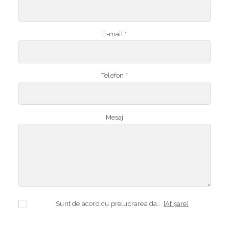
E-mail *
Telefon *
Mesaj
Sunt de acord cu prelucrarea datelor mele cu caracter personal în vederea plasării comenzii și creării opționale a contului, dacă s-a selectat opțiunea. Temeiul prelucrării îl reprezintă obligația contractuală, în scopul livrării produselor comandate, durata prelucrării fiind perioada termenului de prescripție de 3 ani de la plasarea comenzii. În măsura în care nu sunteți de acord cu prelucrarea datelor dvs, vă informăm că nu vom putea livra produsele comandate. Drepturile dvs. în calitate de persoană vizată sunt garantate prin
[Afișare]