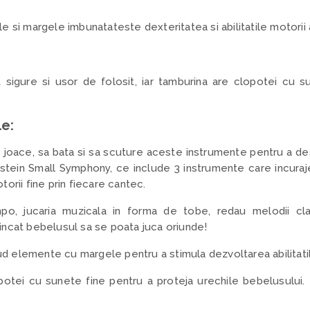
e si margele imbunatateste dexteritatea si abilitatile motorii 
 sigure si usor de folosit, iar tamburina are clopotei cu s
le:
 joace, sa bata si sa scuture aceste instrumente pentru a d
nstein Small Symphony, ce include 3 instrumente care incuraj
otorii fine prin fiecare cantec.
mpo, jucaria muzicala in forma de tobe, redau melodii cl
 incat bebelusul sa se poata juca oriunde!
d elemente cu margele pentru a stimula dezvoltarea abilitatil
otei cu sunete fine pentru a proteja urechile bebelusului. P