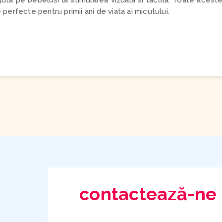
r ajuta pe bebelusi la stimularea vizuala si tactila. Toate acest
e perfecte pentru primii ani de viata ai micutului.
contactează-ne