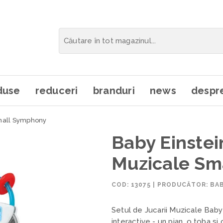
duse
reduceri
branduri
news
despre
Small Symphony
Baby Einstein
Muzicale Sm
COD:
13075
|
PRODUCĂTOR: BAB
Setul de Jucarii Muzicale Baby
interactive - un pian, o toba s