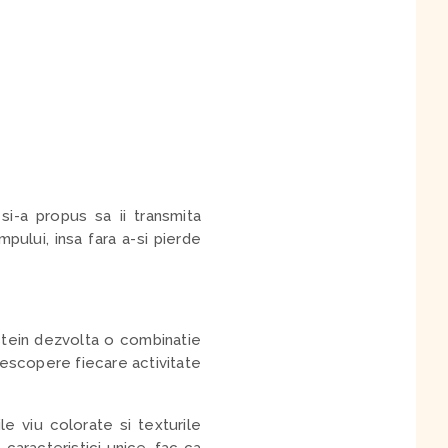
i-a propus sa ii transmita
pului, insa fara a-si pierde
stein dezvolta o combinatie
 descopere fiecare activitate
ile viu colorate si texturile