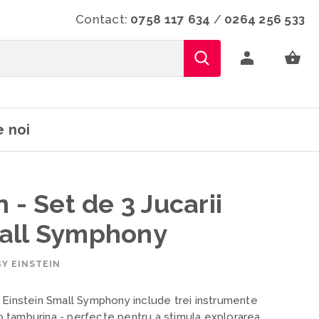
Contact:
0758 117 634
/
0264 256 533
 noi
 - Set de 3 Jucarii
all Symphony
Y EINSTEIN
 Einstein Small Symphony include trei instrumente
i o tamburina - perfecte pentru a stimula explorarea