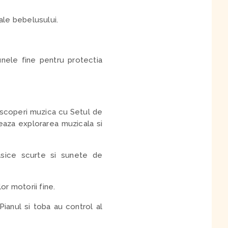
ale bebelusului.
unele fine pentru protectia
escoperi muzica cu Setul de
eaza explorarea muzicala si
asice scurte si sunete de
or motorii fine.
ianul si toba au control al