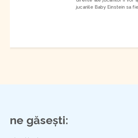
diferite ale jucariilor ii vo
jucariile Baby Einstein sa fi
ne găsești: