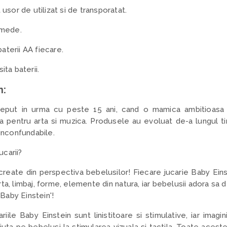
usor de utilizat si de transporatat.
umede.
baterii AA fiecare.
ta baterii.
n:
nceput in urma cu peste 15 ani, cand o mamica ambitioasa s
 pentru arta si muzica. Produsele au evoluat de-a lungul tim
 inconfundabile.
carii?
create din perspectiva bebelusilor! Fiecare jucarie Baby Ein
ta, limbaj, forme, elemente din natura, iar bebelusii adora sa
'Baby Einstein'!
iile Baby Einstein sunt linistitoare si stimulative, iar imagin