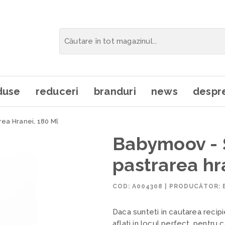
duse
reduceri
branduri
news
despre
rea Hranei, 180 Ml
Babymoov - S
pastrarea hr
COD:
A004308
|
PRODUCĂTOR:
Daca sunteti in cautarea recip
aflati in locul perfect, pentru