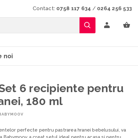
Contact:
0758 117 634
/
0264 256 533
 noi
et 6 recipiente pentru
anei, 180 ml
 BABYMOOV
ientelor perfecte pentru pastrarea hranei bebelusului, va
 ca Babymoov a creat setul ideal pentru acasa si pentru