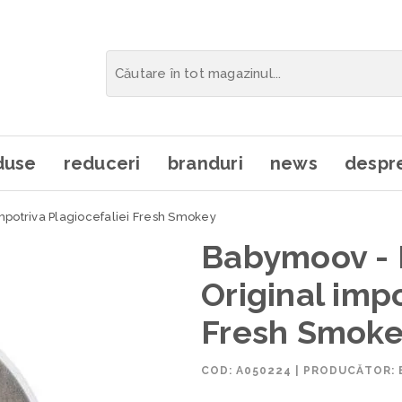
duse
reduceri
branduri
news
despre
mpotriva Plagiocefaliei Fresh Smokey
Babymoov - 
Original impo
Fresh Smok
COD:
A050224
|
PRODUCĂTOR: