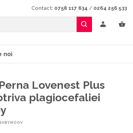
Contact:
0758 117 634
/
0264 256 533
 noi
Perna Lovenest Plus
triva plagiocefaliei
ey
 BABYMOOV