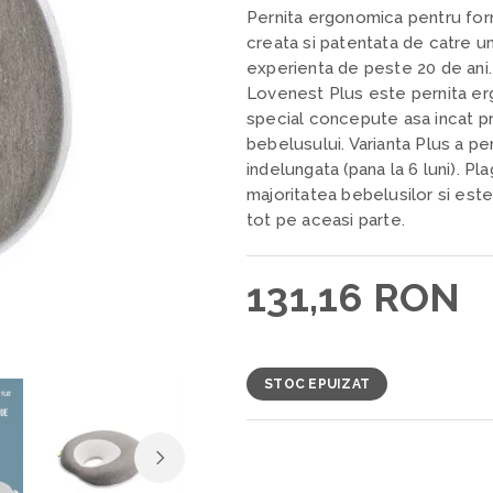
Pernita ergonomica pentru for
creata si patentata de catre u
experienta de peste 20 de ani.
Lovenest Plus este pernita ergo
special concepute asa incat pre
bebelusului. Varianta Plus a pe
indelungata (pana la 6 luni). Pl
majoritatea bebelusilor si est
tot pe aceasi parte.
131,16 RON
STOC EPUIZAT