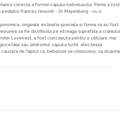
marea corecta a formei capului bebelusului. Perna a fost
n pediatru francez renumit - Dr Mayenberg - cu o
nomica, originala: inclinatia speciala si forma sa au fost
siunea sa fie distribuita pe intreaga suprafata a craniului
rnitei Lovenest, a fost conceputa pentru o utilizare mai
agiocefalia sau sindromul capului turtit, afecteaza
e cauzata de faptul ca, bebelusii se obisnuiesc sa doarma