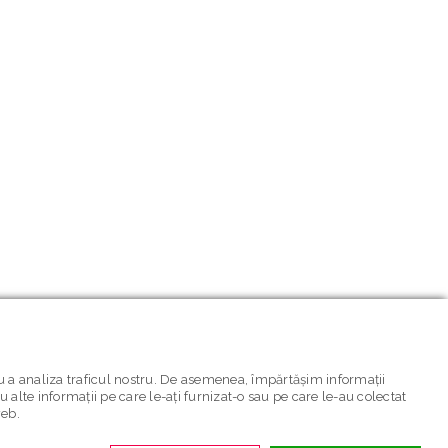
ru a analiza traficul nostru. De asemenea, împărtășim informații
cu alte informații pe care le-ați furnizat-o sau pe care le-au colectat
web.