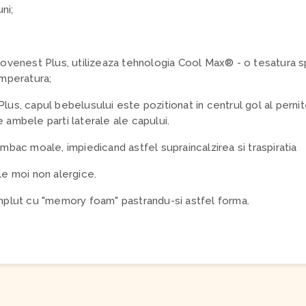
uni;
 Lovenest Plus, utilizeaza tehnologia Cool Max® - o tesatura s
emperatura;
lus, capul bebelusului este pozitionat in centrul gol al pernit
 ambele parti laterale ale capului.
umbac moale, impiedicand astfel supraincalzirea si traspiratia
le moi non alergice.
umplut cu "memory foam" pastrandu-si astfel forma.