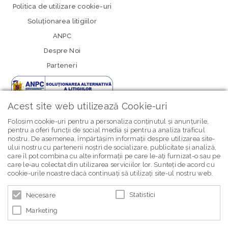
Politica de utilizare cookie-uri
Soluționarea litigiilor
ANPC
Despre Noi
Parteneri
Acest site web utilizează Cookie-uri
Folosim cookie-uri pentru a personaliza conținutul și anunțurile,
pentru a oferi funcții de social media și pentru a analiza traficul
nostru. De asemenea, împărtășim informații despre utilizarea site-
newsletter Bebe Brands
ului nostru cu partenerii noștri de socializare, publicitate și analiză,
care îl pot combina cu alte informații pe care le-ați furnizat-o sau pe
care le-au colectat din utilizarea serviciilor lor. Sunteți de acord cu
cookie-urile noastre dacă continuați să utilizați site-ul nostru web.
Statistici
Necesare
Marketing