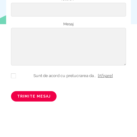
Mesaj
Sunt de acord cu prelucrarea datelor mele cu caracter personal în vederea plasării comenzii și creării opționale a contului, dacă s-a selectat opțiunea. Temeiul prelucrării îl reprezintă obligația contractuală, în scopul livrării produselor comandate, durata prelucrării fiind perioada termenului de prescripție de 3 ani de la plasarea comenzii. În măsura în care nu sunteți de acord cu prelucrarea datelor dvs, vă informăm că nu vom putea livra produsele comandate. Drepturile dvs. în calitate de persoană vizată sunt garantate prin
[Afișare]
TRIMITE MESAJ