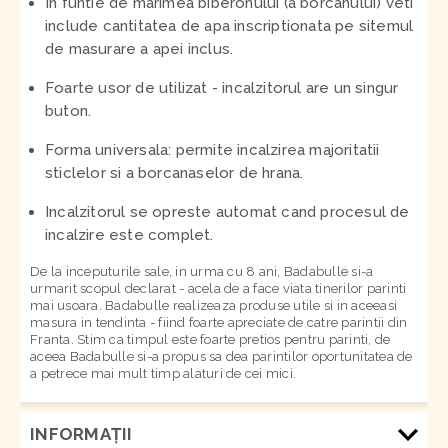
In funtie de marimea biberonului (a borcanului) veti
include cantitatea de apa inscriptionata pe sitemul
de masurare a apei inclus.
Foarte usor de utilizat - incalzitorul are un singur
buton.
Forma universala: permite incalzirea majoritatii
sticlelor si a borcanaselor de hrana.
Incalzitorul se opreste automat cand procesul de
incalzire este complet.
De la inceputurile sale, in urma cu 8 ani, Badabulle si-a
urmarit scopul declarat - acela de a face viata tinerilor parinti
mai usoara. Badabulle realizeaza produse utile si in aceeasi
masura in tendinta - fiind foarte apreciate de catre parintii din
Franta. Stim ca timpul este foarte pretios pentru parinti, de
aceea Badabulle si-a propus sa dea parintilor oportunitatea de
a petrece mai mult timp alaturi de cei mici.
INFORMAŢII