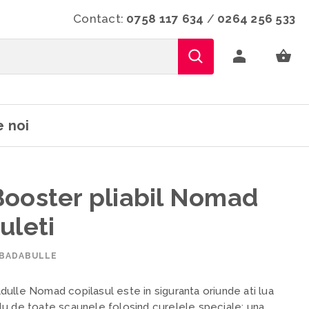
Contact:
0758 117 634
/
0264 256 533
 noi
Booster pliabil Nomad
uleti
 BADABULLE
ulle Nomad copilasul este in siguranta oriunde ati lua
lu de toate scaunele folosind curelele speciale; una