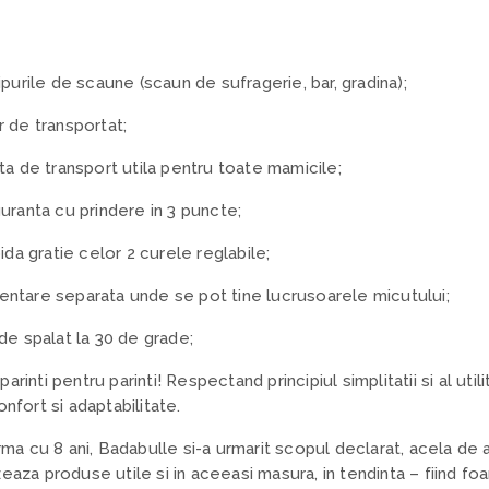
ipurile de scaune (
scaun de sufragerie, bar, gradina);
 de transportat;
ta de transport utila pentru toate mamicile;
uranta cu prindere in 3 puncte;
ida gratie celor 2 curele reglabile;
ntare separata unde se pot tine lucrusoarele micutului;
de spalat la 30 de grade;
rinti pentru parinti! Respectand principiul simplitatii si al util
nfort si adaptabilitate.
rma cu 8 ani, Badabulle si-a urmarit scopul declarat, acela de a 
eaza produse utile si in aceeasi masura, in tendinta – fiind fo