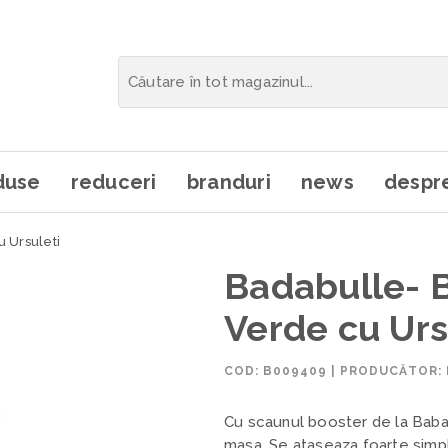
duse
reduceri
branduri
news
despre
 Ursuleti
Badabulle- 
Verde cu Urs
COD:
B009409
|
PRODUCĂTOR:
Cu scaunul booster de la Babad
masa. Se ataseaza foarte simp