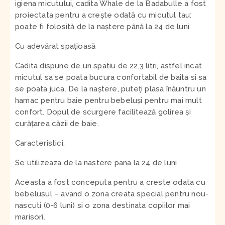
igiena micutului, cadita Whale de la Badabulle a fost
proiectata pentru a crește odată cu micutul tau:
poate fi folosită de la naștere până la 24 de luni.
Cu adevărat spațioasă
Cadita dispune de un spatiu de 22,3 litri, astfel incat
micutul sa se poata bucura confortabil de baita si sa
se poata juca. De la naștere, puteți plasa înăuntru un
hamac pentru baie pentru bebeluși pentru mai mult
confort. Dopul de scurgere facilitează golirea și
curățarea căzii de baie.
Caracteristici:
Se utilizeaza de la nastere pana la 24 de luni
Aceasta a fost conceputa pentru a creste odata cu
bebelusul – avand o zona creata special pentru nou-
nascuti (0-6 luni) si o zona destinata copiilor mai
marisori.