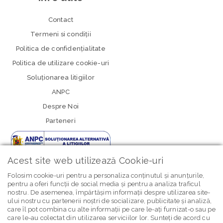
Contact
Termeni si condiţii
Politica de confidenţialitate
Politica de utilizare cookie-uri
Soluționarea litigiilor
ANPC
Despre Noi
Parteneri
Acest site web utilizează Cookie-uri
Folosim cookie-uri pentru a personaliza conținutul și anunțurile,
pentru a oferi funcții de social media și pentru a analiza traficul
nostru. De asemenea, împărtășim informații despre utilizarea site-
newsletter Bebe Brands
ului nostru cu partenerii noștri de socializare, publicitate și analiză,
care îl pot combina cu alte informații pe care le-ați furnizat-o sau pe
care le-au colectat din utilizarea serviciilor lor. Sunteți de acord cu