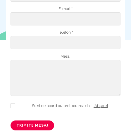
E-mail *
Telefon *
Mesaj
Sunt de acord cu prelucrarea datelor mele cu caracter personal în vederea plasării comenzii și creării opționale a contului, dacă s-a selectat opțiunea. Temeiul prelucrării îl reprezintă obligația contractuală, în scopul livrării produselor comandate, durata prelucrării fiind perioada termenului de prescripție de 3 ani de la plasarea comenzii. În măsura în care nu sunteți de acord cu prelucrarea datelor dvs, vă informăm că nu vom putea livra produsele comandate. Drepturile dvs. în calitate de persoană vizată sunt garantate prin
[Afișare]
TRIMITE MESAJ