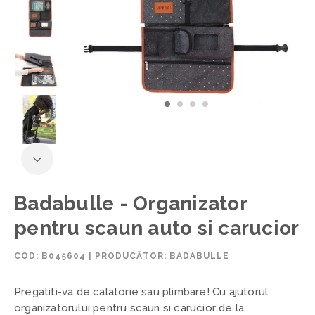
Badabulle - Organizator
pentru scaun auto si carucior
COD:
B045604
|
PRODUCĂTOR: BADABULLE
Preg
a
ti
t
i
-v
a
de calatorie sau plimbare! Cu ajutorul
organizatorului pentru scaun si carucior de la