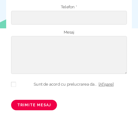
Telefon *
Mesaj
Sunt de acord cu prelucrarea datelor mele cu caracter personal în vederea plasării comenzii și creării opționale a contului, dacă s-a selectat opțiunea. Temeiul prelucrării îl reprezintă obligația contractuală, în scopul livrării produselor comandate, durata prelucrării fiind perioada termenului de prescripție de 3 ani de la plasarea comenzii. În măsura în care nu sunteți de acord cu prelucrarea datelor dvs, vă informăm că nu vom putea livra produsele comandate. Drepturile dvs. în calitate de persoană vizată sunt garantate prin
[Afișare]
TRIMITE MESAJ