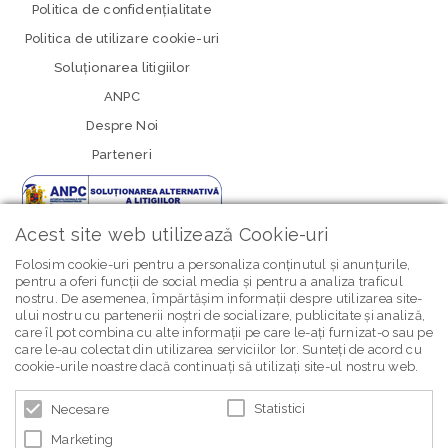
Politica de confidenţialitate
Politica de utilizare cookie-uri
Soluționarea litigiilor
ANPC
Despre Noi
Parteneri
Acest site web utilizează Cookie-uri
Folosim cookie-uri pentru a personaliza conținutul și anunțurile,
pentru a oferi funcții de social media și pentru a analiza traficul
nostru. De asemenea, împărtășim informații despre utilizarea site-
newsletter Bebe Brands
ului nostru cu partenerii noștri de socializare, publicitate și analiză,
care îl pot combina cu alte informații pe care le-ați furnizat-o sau pe
care le-au colectat din utilizarea serviciilor lor. Sunteți de acord cu
cookie-urile noastre dacă continuați să utilizați site-ul nostru web.
Statistici
Necesare
Marketing