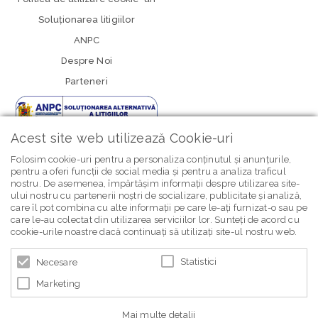
Soluționarea litigiilor
ANPC
Despre Noi
Parteneri
Acest site web utilizează Cookie-uri
Folosim cookie-uri pentru a personaliza conținutul și anunțurile,
pentru a oferi funcții de social media și pentru a analiza traficul
nostru. De asemenea, împărtășim informații despre utilizarea site-
newsletter Bebe Brands
ului nostru cu partenerii noștri de socializare, publicitate și analiză,
care îl pot combina cu alte informații pe care le-ați furnizat-o sau pe
care le-au colectat din utilizarea serviciilor lor. Sunteți de acord cu
cookie-urile noastre dacă continuați să utilizați site-ul nostru web.
Statistici
Necesare
Marketing
© 2026 BEBE BRANDS | POWERED BY
BLUGENTO
Mai multe detalii