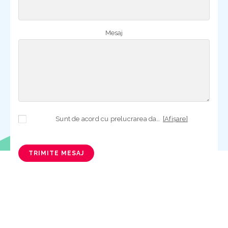
Mesaj
Sunt de acord cu prelucrarea datelor mele cu caracter personal în vederea plasării comenzii și creării opționale a contului, dacă s-a selectat opțiunea. Temeiul prelucrării îl reprezintă obligația contractuală, în scopul livrării produselor comandate, durata prelucrării fiind perioada termenului de prescripție de 3 ani de la plasarea comenzii. În măsura în care nu sunteți de acord cu prelucrarea datelor dvs, vă informăm că nu vom putea livra produsele comandate. Drepturile dvs. în calitate de persoană vizată sunt garantate prin
[Afișare]
TRIMITE MESAJ