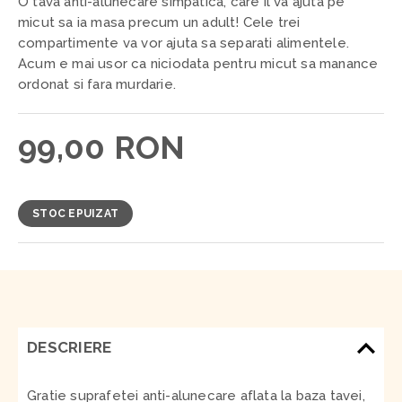
O tava anti-alunecare simpatica, care il va ajuta pe
micut sa ia masa precum un adult! Cele trei
compartimente va vor ajuta sa separati alimentele.
Acum e mai usor ca niciodata pentru micut sa manance
ordonat si fara murdarie.
99,00 RON
STOC EPUIZAT
DESCRIERE
Gratie suprafetei anti-alunecare aflata la baza tavei,