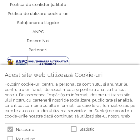
Politica de confidenţialitate
Politica de utilizare cookie-uri
Soluționarea litigiilor
ANPC
Despre Noi
Parteneri
Acest site web utilizează Cookie-uri
Folosim cookie-uri pentru a personaliza conținutul și anunțurile,
pentru a oferi funcții de social media și pentru a analiza traficul
nostru. De asemenea, împărtășim informații despre utilizarea site-
newsletter Bebe Brands
ului nostru cu partenerii noștri de socializare, publicitate și analiză,
care îl pot combina cu alte informații pe care le-ați furnizat-o sau pe
care le-au colectat din utilizarea serviciilor lor. Sunteți de acord cu
cookie-urile noastre dacă continuați să utilizați site-ul nostru web.
Statistici
Necesare
Marketing