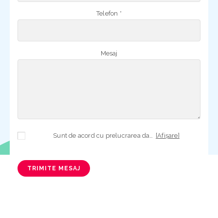
Telefon *
Mesaj
Sunt de acord cu prelucrarea datelor mele cu caracter personal în vederea plasării comenzii și creării opționale a contului, dacă s-a selectat opțiunea. Temeiul prelucrării îl reprezintă obligația contractuală, în scopul livrării produselor comandate, durata prelucrării fiind perioada termenului de prescripție de 3 ani de la plasarea comenzii. În măsura în care nu sunteți de acord cu prelucrarea datelor dvs, vă informăm că nu vom putea livra produsele comandate. Drepturile dvs. în calitate de persoană vizată sunt garantate prin
[Afișare]
TRIMITE MESAJ