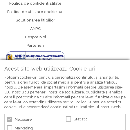
Politica de confidenţialitate
Politica de utilizare cookie-uri
Soluționarea litigiilor
ANPC
Despre Noi
Parteneri
Acest site web utilizează Cookie-uri
Folosim cookie-uri pentru a personaliza conținutul și anunțurile,
pentru a oferi funcții de social media și pentru a analiza traficul
nostru. De asemenea, împărtășim informații despre utilizarea site-
newsletter Bebe Brands
ului nostru cu partenerii noștri de socializare, publicitate și analiză,
care îl pot combina cu alte informații pe care le-ați furnizat-o sau pe
care le-au colectat din utilizarea serviciilor lor. Sunteți de acord cu
cookie-urile noastre dacă continuați să utilizați site-ul nostru web.
Statistici
Necesare
Marketing