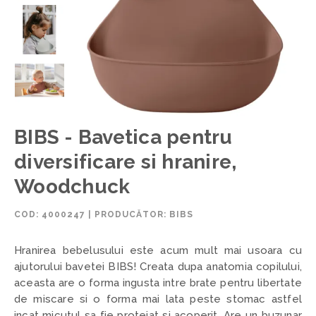
BIBS - Bavetica pentru
diversificare si hranire,
Woodchuck
COD:
4000247
|
PRODUCĂTOR: BIBS
Hranirea bebelusului este acum mult mai usoara cu
ajutorului bavetei BIBS! Creata dupa anatomia copilului,
aceasta are o forma ingusta intre brate pentru libertate
de miscare si o forma mai lata peste stomac astfel
incat micutul sa fie protejat si acoperit.
Are un buzunar