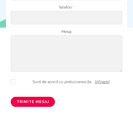
Telefon *
Mesaj
Sunt de acord cu prelucrarea datelor mele cu caracter personal în vederea plasării comenzii și creării opționale a contului, dacă s-a selectat opțiunea. Temeiul prelucrării îl reprezintă obligația contractuală, în scopul livrării produselor comandate, durata prelucrării fiind perioada termenului de prescripție de 3 ani de la plasarea comenzii. În măsura în care nu sunteți de acord cu prelucrarea datelor dvs, vă informăm că nu vom putea livra produsele comandate. Drepturile dvs. în calitate de persoană vizată sunt garantate prin
[Afișare]
TRIMITE MESAJ