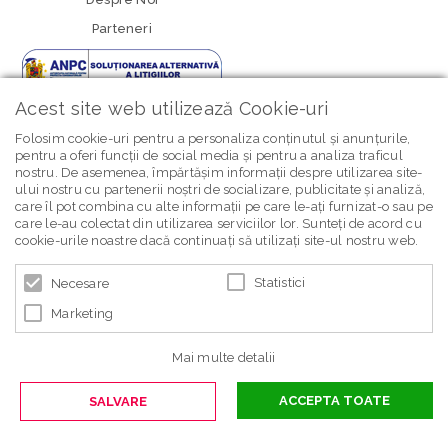
Parteneri
Acest site web utilizează Cookie-uri
Folosim cookie-uri pentru a personaliza conținutul și anunțurile,
pentru a oferi funcții de social media și pentru a analiza traficul
nostru. De asemenea, împărtășim informații despre utilizarea site-
newsletter Bebe Brands
ului nostru cu partenerii noștri de socializare, publicitate și analiză,
care îl pot combina cu alte informații pe care le-ați furnizat-o sau pe
care le-au colectat din utilizarea serviciilor lor. Sunteți de acord cu
cookie-urile noastre dacă continuați să utilizați site-ul nostru web.
Statistici
Necesare
Marketing
© 2026 BEBE BRANDS | POWERED BY
BLUGENTO
Mai multe detalii
ACCEPTA TOATE
SALVARE