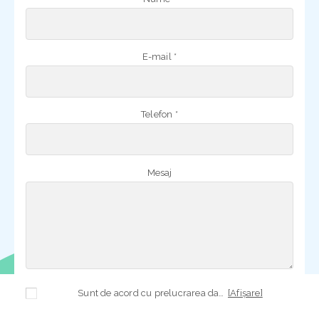
E-mail *
Telefon *
Mesaj
Sunt de acord cu prelucrarea datelor mele cu caracter personal în vederea plasării comenzii și creării opționale a contului, dacă s-a selectat opțiunea. Temeiul prelucrării îl reprezintă obligația contractuală, în scopul livrării produselor comandate, durata prelucrării fiind perioada termenului de prescripție de 3 ani de la plasarea comenzii. În măsura în care nu sunteți de acord cu prelucrarea datelor dvs, vă informăm că nu vom putea livra produsele comandate. Drepturile dvs. în calitate de persoană vizată sunt garantate prin
[Afișare]