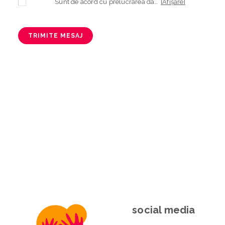
Sunt de acord cu prelucrarea datelor mele cu caracter personal în vederea plasării comenzii și creării opționale a contului, dacă s-a selectat opțiunea. Temeiul prelucrării îl reprezintă obligația contractuală, în scopul livrării produselor comandate, durata prelucrării fiind perioada termenului de prescripție de 3 ani de la plasarea comenzii. În măsura în care nu sunteți de acord cu prelucrarea datelor dvs, vă informăm că nu vom putea livra produsele comandate. Drepturile dvs. în calitate de persoană vizată sunt garantate prin
[Afișare]
TRIMITE MESAJ
social media