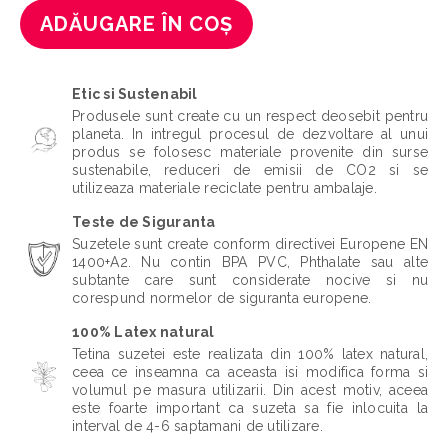
ADĂUGARE ÎN COȘ
Etic si Sustenabil
Produsele sunt create cu un respect deosebit pentru
planeta. In intregul procesul de dezvoltare al unui
produs se folosesc materiale provenite din surse
sustenabile, reduceri de emisii de CO2 si se
utilizeaza materiale reciclate pentru ambalaje.
Teste de Siguranta
Suzetele sunt create conform directivei Europene EN
1400+A2. Nu contin BPA PVC, Phthalate sau alte
subtante care sunt considerate nocive si nu
corespund normelor de siguranta europene.
100% Latex natural
Tetina suzetei este realizata din 100% latex natural,
ceea ce inseamna ca aceasta isi modifica forma si
volumul pe masura utilizarii. Din acest motiv, aceea
este foarte important ca suzeta sa fie inlocuita la
interval de 4-6 saptamani de utilizare.