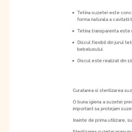
Tetina suzetei este conce
forma naturala a cavitatii
Tetina transparenta este r
Discul flexibil din jurul
bebelusului.
Discul este realizat din 1
Curatarea si sterilizarea su
O buna igiena a suzetei pre
important sa protejam suzet
Inainte de prima utilizare, s
Sterilizarea suzetei presupu