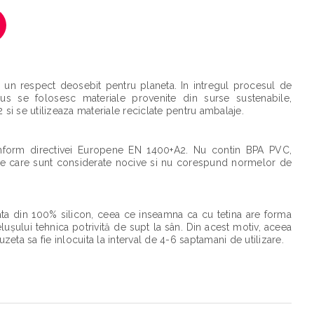
 un respect deosebit pentru planeta. In intregul procesul de
us se folosesc materiale provenite din surse sustenabile,
si se utilizeaza materiale reciclate pentru ambalaje.
nform directivei Europene EN 1400+A2. Nu contin BPA PVC,
nte care sunt considerate nocive si nu corespund normelor de
zata din 100% silicon, ceea ce inseamna ca cu tetina are forma
ușului tehnica potrivită de supt la sân. Din acest motiv, aceea
zeta sa fie inlocuita la interval de 4-6 saptamani de utilizare.