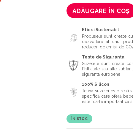
ADĂUGARE ÎN COȘ
Etic si Sustenabil
Produsele sunt create cu
dezvoltare al unui prod
reduceri de emisii de CO2 
Teste de Siguranta
Suzetele sunt create co
Phthalate sau alte subta
siguranta europene.
100% Silicon
Tetina suzetei este reali
specifică care oferă bebel
este foarte important ca su
ÎN STOC