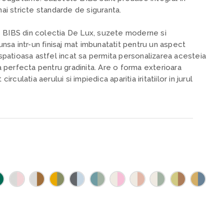
i stricte standarde de siguranta.
e BIBS din colectia De Lux, suzete moderne si
sa intr-un finisaj mat imbunatatit pentru un aspect
patioasa astfel incat sa permita personalizarea acesteia
perfecta pentru gradinita. Are o forma exterioara
circulatia aerului si impiedica aparitia iritatiilor in jurul