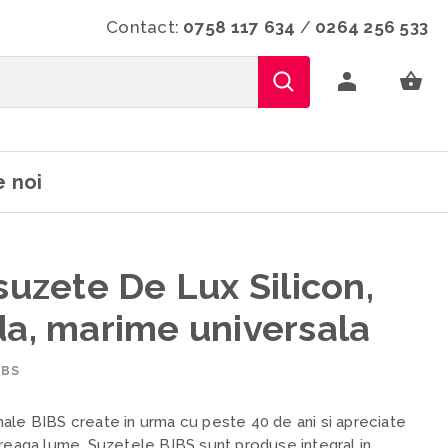
Contact:
0758 117 634
/
0264 256 533
 noi
suzete De Lux Silicon,
da, marime universala
IBS
ale BIBS create in urma cu peste 40 de ani si apreciate
treaga lume. Suzetele BIBS sunt produse integral in