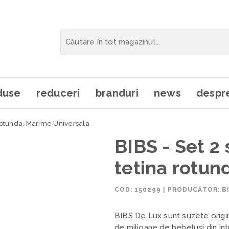
duse
reduceri
branduri
news
despre
 Rotunda, Marime Universala
BIBS - Set 2 
tetina rotun
COD:
150299
|
PRODUCĂTOR: B
BIBS De Lux sunt suzete origin
de milioane de bebelusi din in