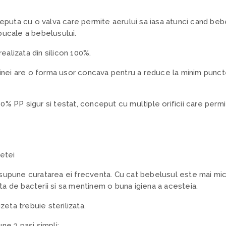
puta cu o valva care permite aerului sa iasa atunci cand bebel
 bucale a bebelusului.
ealizata din silicon 100%.
 tetinei are o forma usor concava pentru a reduce la minim punc
00% PP sigur si testat, conceput cu multiple orificii care permit
zetei
supune curatarea ei frecventa. Cu cat bebelusul este mai mic
a de bacterii si sa mentinem o buna igiena a acesteia.
uzeta trebuie sterilizata.
ne 3 pasi simpli: