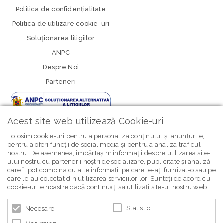
Politica de confidenţialitate
Politica de utilizare cookie-uri
Soluționarea litigiilor
ANPC
Despre Noi
Parteneri
Acest site web utilizează Cookie-uri
Folosim cookie-uri pentru a personaliza conținutul și anunțurile,
pentru a oferi funcții de social media și pentru a analiza traficul
nostru. De asemenea, împărtășim informații despre utilizarea site-
newsletter Bebe Brands
ului nostru cu partenerii noștri de socializare, publicitate și analiză,
care îl pot combina cu alte informații pe care le-ați furnizat-o sau pe
care le-au colectat din utilizarea serviciilor lor. Sunteți de acord cu
cookie-urile noastre dacă continuați să utilizați site-ul nostru web.
Statistici
Necesare