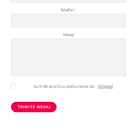
Telefon *
Mesaj
Sunt de acord cu prelucrarea datelor mele cu caracter personal în vederea plasării comenzii și creării opționale a contului, dacă s-a selectat opțiunea. Temeiul prelucrării îl reprezintă obligația contractuală, în scopul livrării produselor comandate, durata prelucrării fiind perioada termenului de prescripție de 3 ani de la plasarea comenzii. În măsura în care nu sunteți de acord cu prelucrarea datelor dvs, vă informăm că nu vom putea livra produsele comandate. Drepturile dvs. în calitate de persoană vizată sunt garantate prin
[Afișare]
TRIMITE MESAJ